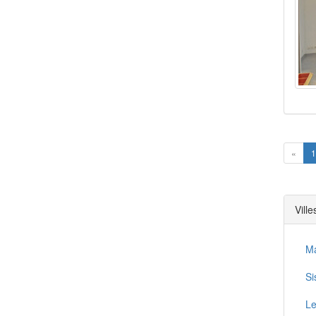
Prev
«
1
Vill
M
Si
L