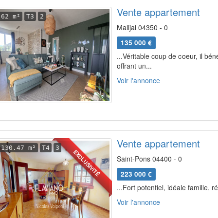
Vente appartement
62 m²
T3
2
Malijai 04350 - 0
135 000 €
...Véritable coup de coeur, il bé
offrant un...
Voir l'annonce
Vente appartement
130.47 m²
T4
3
EXCLUSIVITÉ
Saint-Pons 04400 - 0
223 000 €
...Fort potentiel, idéale famille
Voir l'annonce