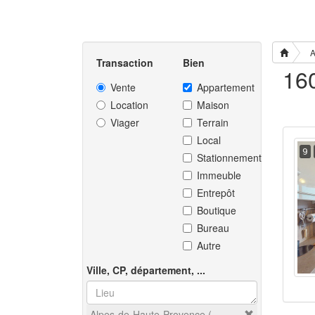
A
Transaction
Bien
Vente
Appartement
Location
Maison
Viager
Terrain
Local
9
Stationnement
Immeuble
Entrepôt
Boutique
Bureau
Autre
Ville, CP, département, ...
Alpes-de-Haute-Provence (04)