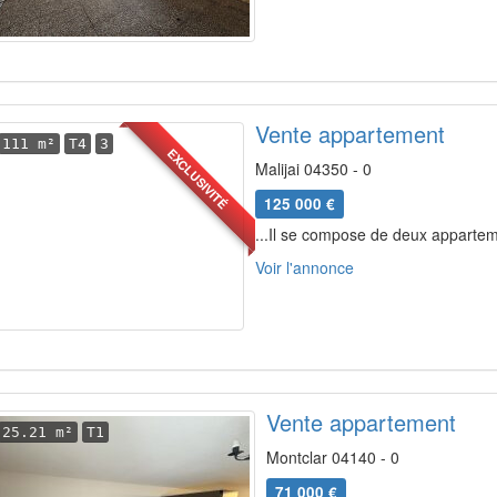
Vente appartement
111 m²
T4
3
EXCLUSIVITÉ
Malijai 04350 - 0
125 000 €
...Il se compose de deux apparteme
Voir l'annonce
Vente appartement
25.21 m²
T1
Montclar 04140 - 0
71 000 €