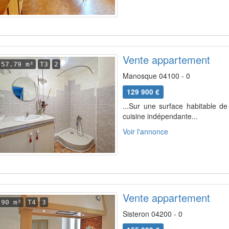
Vente appartement
57.79 m²
T3
2
Manosque 04100 - 0
129 900 €
...Sur une surface habitable de
cuisine indépendante...
Voir l'annonce
Vente appartement
90 m²
T4
3
Sisteron 04200 - 0