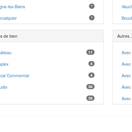
gne-les-Bains
*
Vauc
rcalquier
*
Bouc
inte-Tulle
*
s de bien
Autres..
éoux-les-Bains
*
errevert
hâteau
11
*
Avec
lonne
plex
4
*
Avec
aison
cal Commercial
4
*
Avec
âteau-Arnoux-Saint-Auban
udio
36
*
Avec
lensole
1
36
*
Avec
lemagne-en-Provence
2
49
*
Anci
lx
3
35
*
Arbo