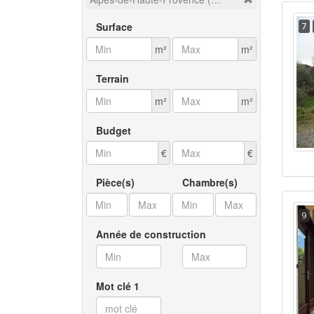
Surface
7
m²
m²
Terrain
m²
m²
Budget
€
€
Pièce(s)
Chambre(s)
9
Année de construction
Mot clé 1