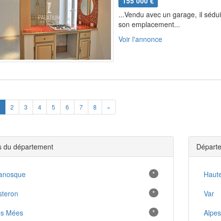
155 000 €
...Vendu avec un garage, il sédui
son emplacement...
Voir l'annonce
ious
Next
2
3
4
5
6
7
8
»
es du département
Départe
anosque
*
Haute
steron
*
Var
es Mées
*
Alpes