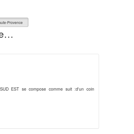
aute-Provence
160 appartements en vente dans les Alpes-de-Haute-Provence (04)
sé SUD EST se compose comme suit :d'un coin