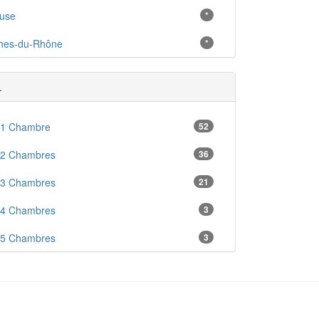
luse
*
hes-du-Rhône
*
.
 1 Chambre
52
 2 Chambres
36
 3 Chambres
21
 4 Chambres
3
 5 Chambres
3
en
3
ré
13