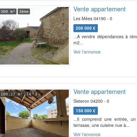
Vente appartement
300 m²
3ème
Les Mées 04190 - 0
206 000 €
...A vendre dépendances à réno
m2...
Voir l'annonce
Vente appartement
100.27 m²
T4
3
Sisteron 04200 - 0
158 000 €
...Il comprend une entrée, u
terrasse, une cuisine nue à...
Voir l'annonce