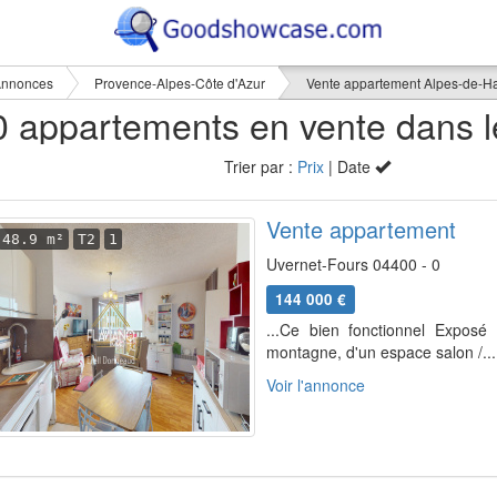
nnonces
Provence-Alpes-Côte d'Azur
Vente appartement Alpes-de-H
Trier par :
Prix
| Date
Vente appartement
48.9 m²
T2
1
Uvernet-Fours 04400 - 0
144 000 €
...Ce bien fonctionnel Expo
montagne, d'un espace salon /...
Voir l'annonce