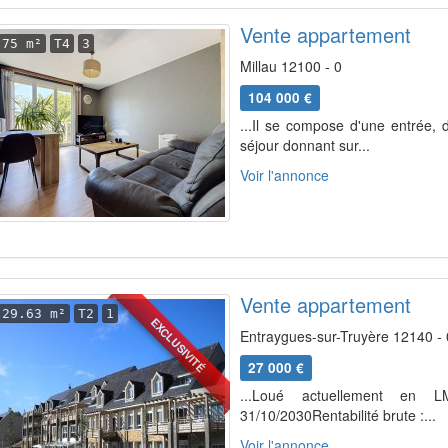
Vente appartement
75 m²
T4
3
Millau 12100 - 0
104 000 €
...Il se compose d'une entrée, d
séjour donnant sur...
Voir l'annonce
Vente appartement
29.63 m²
T2
1
EXCLUSIVITÉ
Entraygues-sur-Truyère 12140 - 
27 000 €
...Loué actuellement en L
31/10/2030Rentabilité brute :...
Voir l'annonce