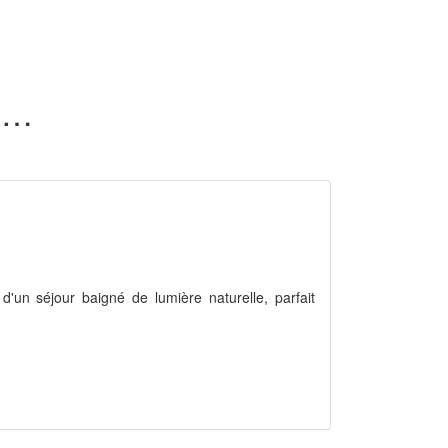
164 appartements en vente dans l'Aveyron (12)
'un séjour baigné de lumière naturelle, parfait