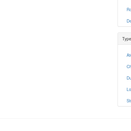
R
De
Re
Type
Au
La
At
Es
C
Ri
Du
Na
Lo
Na
St
Sé
T
Vi
T1