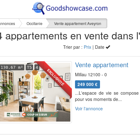
nnonces
Occitanie
Vente appartement Aveyron
Trier par :
Prix
| Date
Vente appartement
130.67 m²
T5
4
EXCLUSIVITÉ
Millau 12100 - 0
249 000 €
...L'espace de vie se compose d
pour vos moments de...
Voir l'annonce