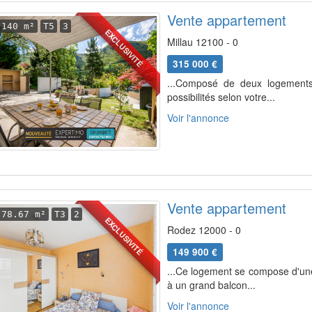
Vente appartement
140 m²
T5
3
EXCLUSIVITÉ
Millau 12100 - 0
315 000 €
...Composé de deux logements 
possibilités selon votre...
Voir l'annonce
Vente appartement
78.67 m²
T3
2
EXCLUSIVITÉ
Rodez 12000 - 0
149 900 €
...Ce logement se compose d'une
à un grand balcon...
Voir l'annonce