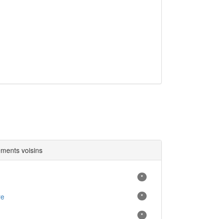
ments voisins
*
re
*
*