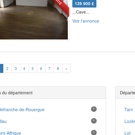
139 900 €
...Cave...
Voir l'annonce
ious
Next
2
3
4
5
6
7
8
»
es du département
Départe
llefranche-de-Rouergue
*
Tarn
llau
*
Lozè
int-Affrique
*
Lot