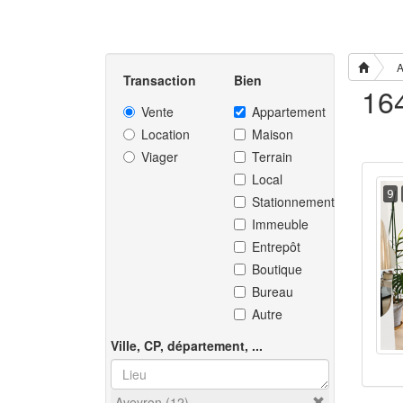
A
Transaction
Bien
Vente
Appartement
Location
Maison
Viager
Terrain
Local
9
Stationnement
Immeuble
Entrepôt
Boutique
Bureau
Autre
Ville, CP, département, ...
Aveyron (12)