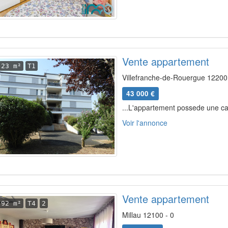
Vente appartement
23 m²
T1
Villefranche-de-Rouergue 12200 
43 000 €
...L'appartement possede une cav
Voir l'annonce
Vente appartement
92 m²
T4
2
Millau 12100 - 0