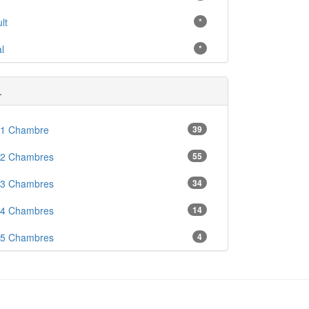
lt
*
l
*
.
 1 Chambre
39
 2 Chambres
55
 3 Chambres
34
 4 Chambres
14
 5 Chambres
4
en
11
ré
4