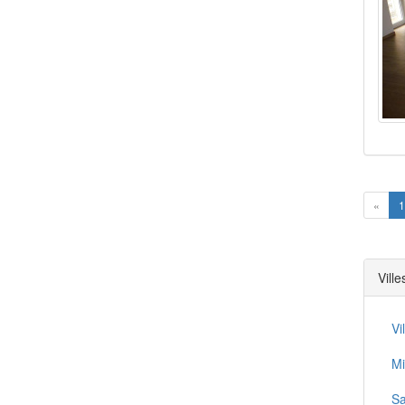
Prev
«
1
Vill
Vi
Mi
Sa