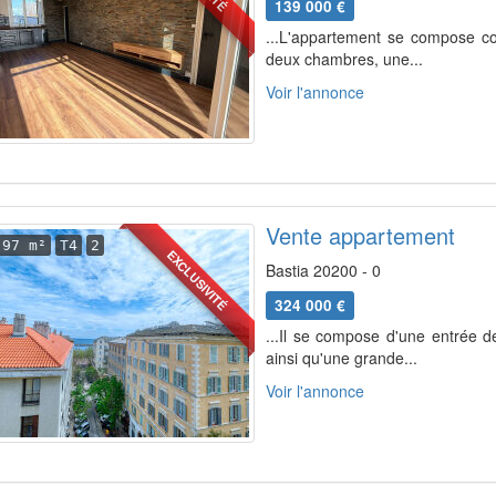
139 000 €
...L'appartement se compose co
deux chambres, une...
Voir l'annonce
Vente appartement
97 m²
T4
2
EXCLUSIVITÉ
Bastia 20200 - 0
324 000 €
...Il se compose d'une entrée d
ainsi qu'une grande...
Voir l'annonce