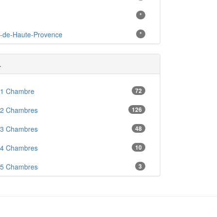
*
s-de-Haute-Provence
*
.
 1 Chambre
72
 2 Chambres
126
 3 Chambres
48
 4 Chambres
10
 5 Chambres
3
s Mer
1
en
16