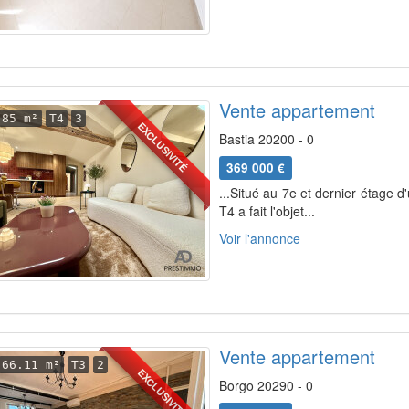
Vente appartement
85 m²
T4
3
EXCLUSIVITÉ
Bastia 20200 - 0
369 000 €
...Situé au 7e et dernier étage 
T4 a fait l'objet...
Voir l'annonce
Vente appartement
66.11 m²
T3
2
EXCLUSIVITÉ
Borgo 20290 - 0