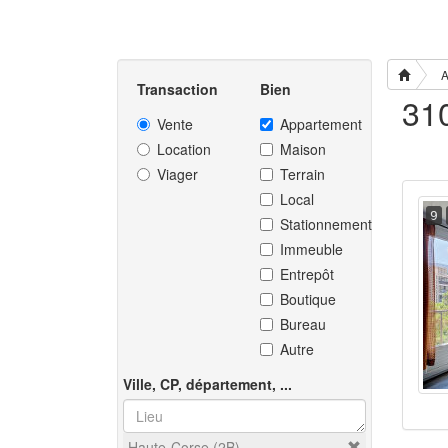
A
Transaction
Bien
Vente
Appartement
Location
Maison
Viager
Terrain
Local
9
Stationnement
Immeuble
Entrepôt
Boutique
Bureau
Autre
Ville, CP, département, ...
Haute-Corse (2B)