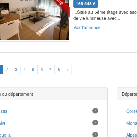
166 548 €
...Situé au 5éme étage avec asc
de vie lumineuse avec...
Voir l'annonce
ious
Next
2
3
4
5
6
7
8
»
es du département
Départe
stia
*
Cors
lvi
*
Mona
guglia
*
Alpes