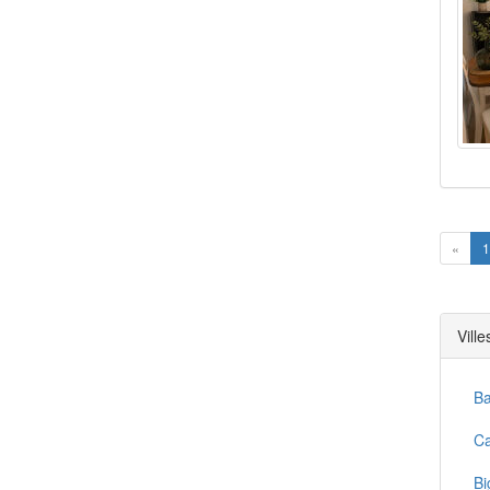
Prev
«
1
Vill
Ba
Ca
Bi