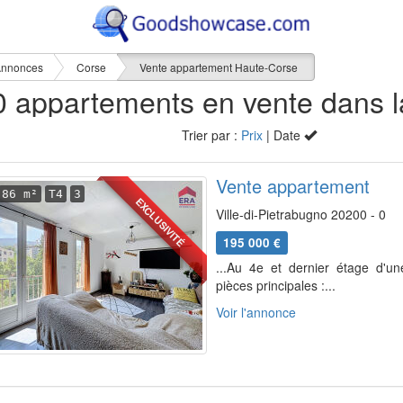
nnonces
Corse
Vente appartement Haute-Corse
Trier par :
Prix
| Date
Vente appartement
86 m²
T4
3
EXCLUSIVITÉ
Ville-di-Pietrabugno 20200 - 0
195 000 €
...Au 4e et dernier étage d'un
pièces principales :...
Voir l'annonce