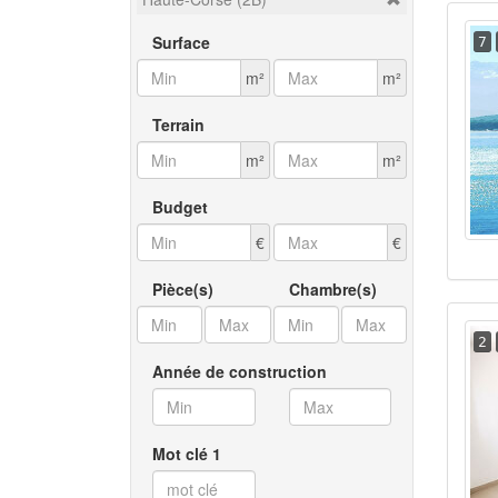
Surface
7
m²
m²
Terrain
m²
m²
Budget
€
€
Pièce(s)
Chambre(s)
2
Année de construction
Mot clé 1