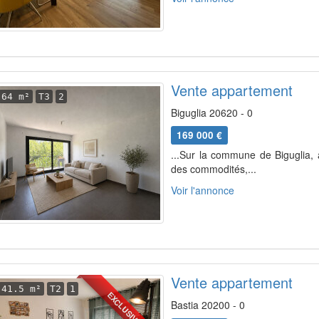
Vente appartement
64 m²
T3
2
Biguglia 20620 - 0
169 000 €
...Sur la commune de Biguglia, 
des commodités,...
Voir l'annonce
Vente appartement
41.5 m²
T2
1
EXCLUSIVITÉ
Bastia 20200 - 0