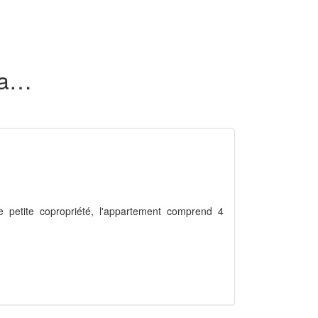
310 appartements en vente dans la Haute-Corse (2B)
e petite copropriété, l'appartement comprend 4