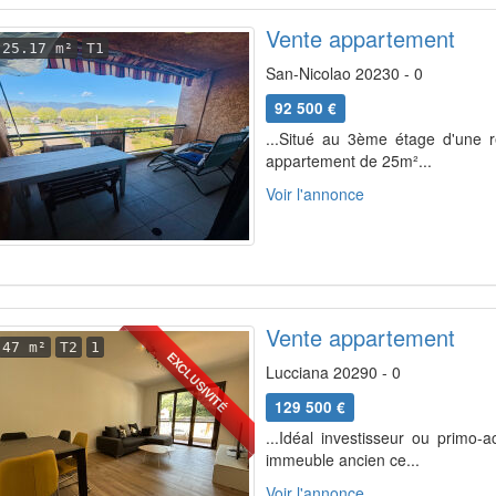
Vente appartement
25.17 m²
T1
San-Nicolao 20230 - 0
92 500 €
...Situé au 3ème étage d'une r
appartement de 25m²...
Voir l'annonce
Vente appartement
47 m²
T2
1
EXCLUSIVITÉ
Lucciana 20290 - 0
129 500 €
...Idéal investisseur ou primo
immeuble ancien ce...
Voir l'annonce