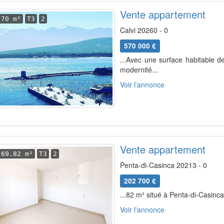
Vente appartement
70 m²
T3
2
Calvi 20260 - 0
570 000 €
...Avec une surface habitable d
modernité...
Voir l'annonce
Vente appartement
69.82 m²
T3
2
Penta-di-Casinca 20213 - 0
202 700 €
...82 m² situé à Penta-di-Casinca.
Voir l'annonce