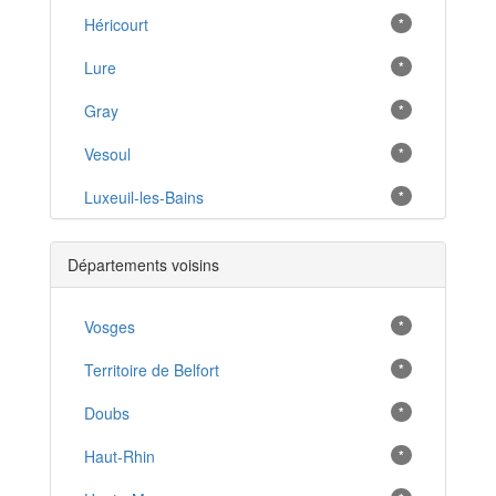
Héricourt
*
Lure
*
Gray
*
Vesoul
*
Luxeuil-les-Bains
*
Jussey
*
Départements voisins
Dampierre-sur-Salon
*
Port-sur-Saône
Vosges
*
*
Arc-lès-Gray
Territoire de Belfort
*
*
Champagney
Doubs
*
*
Gy
Haut-Rhin
*
*