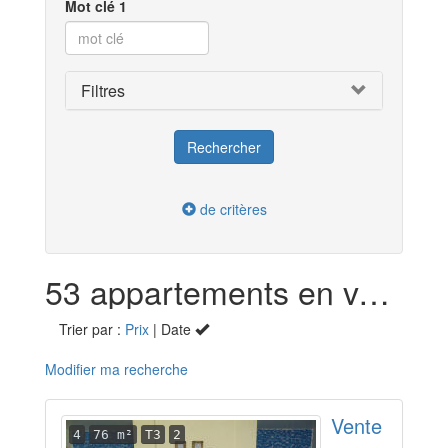
Mot clé 1
Filtres
de critères
53 appartements en vente dans la Haute-Saône (70)
Trier par :
Prix
| Date
Modifier ma recherche
Vente
4
76 m²
T3
2