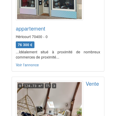
appartement
Héricourt 70400 - 0
76 300 €
...Idéalement situé à proximité de nombreux
commerces de proximité...
Voir l'annonce
Vente
9
124.73 m²
T5
3