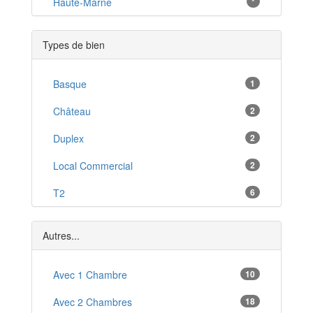
Vauvillers
Haute-Marne
*
*
Lavoncourt
*
Types de bien
Champlitte
*
Vellefaux
Basque
1
*
Villersexel
Château
2
*
Mélisey
Duplex
2
*
Combeaufontaine
Local Commercial
2
*
Plancher-Bas
T2
6
*
Faucogney-et-la-Mer
T3
15
*
Autres...
T4
7
T5
Avec 1 Chambre
10
8
T6
Avec 2 Chambres
18
4