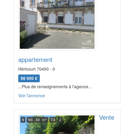
appartement
Héricourt 70400 - 0
98 000 €
...Plus de renseignements à l'agence...
Voir l'annonce
Vente
9
90.38 m²
T4
2