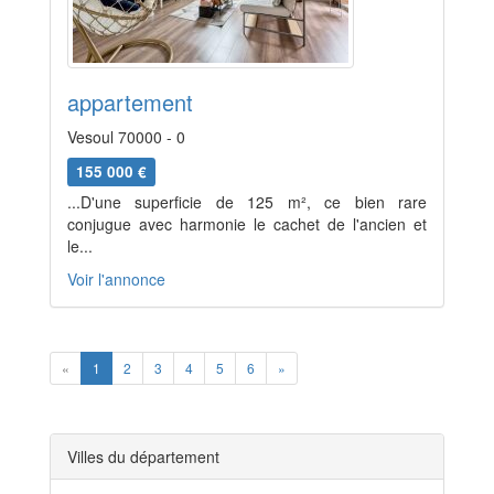
appartement
Vesoul 70000 - 0
155 000 €
...D'une superficie de 125 m², ce bien rare
conjugue avec harmonie le cachet de l'ancien et
le...
Voir l'annonce
Previous
Next
«
1
2
3
4
5
6
»
Villes du département