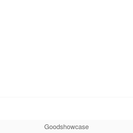
e Bugue
*
ouzens
*
defols-sur-Dordogne
*
nplaisant
*
arnac
*
int-Avit-Sénieur
*
int-Cirq
*
int-Avit-Rivière
*
Goodshowcase