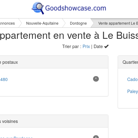
nnonces
Nouvelle-Aquitaine
Dordogne
Vente appartement Le 
Trier par :
Prix
| Date
 postaux
Quartie
4480
*
Cado
Paley
s voisines