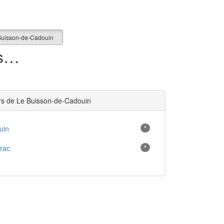
Buisson-de-Cadouin
0 appartement en vente à Le Buisson-de-Cadouin (24)
rs de Le Buisson-de-Cadouin
uin
*
rac
*