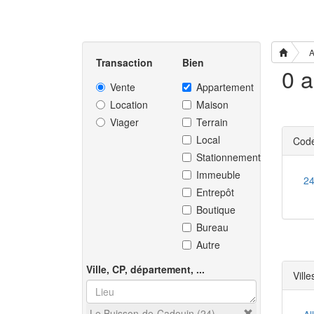
A
Transaction
Bien
Vente
Appartement
Location
Maison
Viager
Terrain
Local
Code
Stationnement
Immeuble
2
Entrepôt
Boutique
Bureau
Autre
Ville, CP, département, ...
Ville
Le Buisson-de-Cadouin (24)