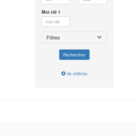
L
Mot clé 1
M
Ba
Filtres
Mo
M
Sa
de critères
Sa
Sa