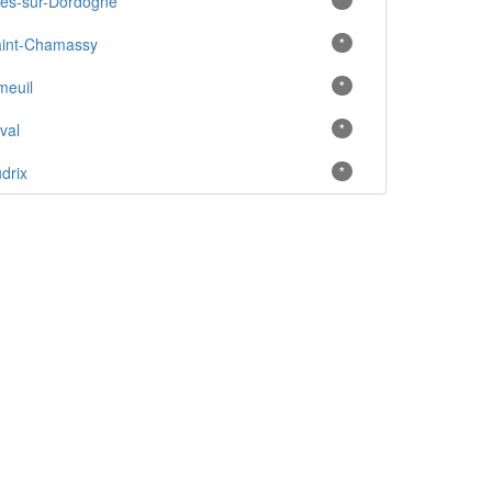
les-sur-Dordogne
*
int-Chamassy
*
meuil
*
val
*
drix
*
ux-et-Bigaroque
*
émolat
*
orac-en-Périgord
*
lières
*
lès
*
unat
*
ampagne
*