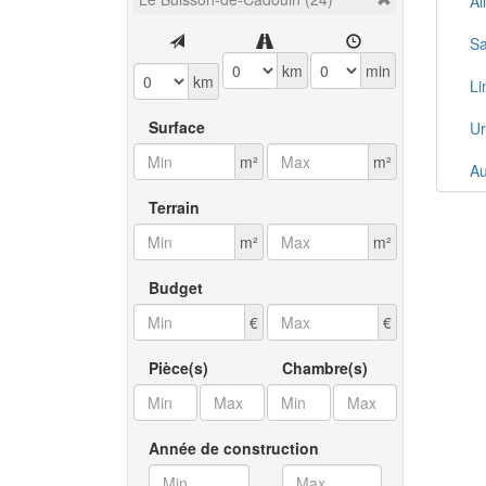
Al
Sa
km
min
km
Li
Surface
Ur
m²
m²
Au
Terrain
Co
m²
m²
Tr
Budget
Si
€
€
Mo
Pièce(s)
Chambre(s)
Ca
Pa
Année de construction
C