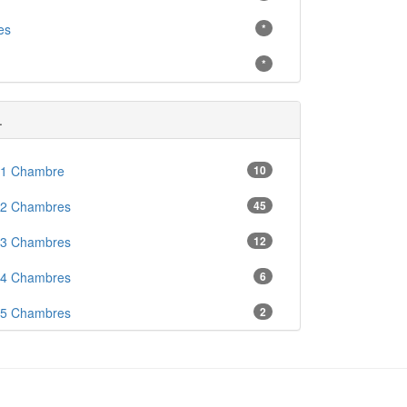
es
*
*
.
 1 Chambre
10
 2 Chambres
45
 3 Chambres
12
 4 Chambres
6
 5 Chambres
2
en
5
ré
6