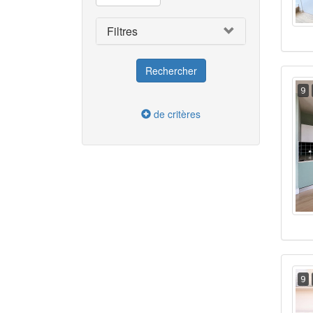
Filtres
9
de critères
9