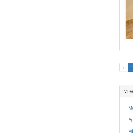
Prev
«
1
Vill
M
A
Vi