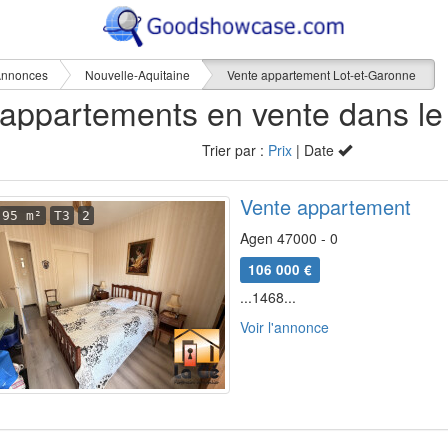
nnonces
Nouvelle-Aquitaine
Vente appartement Lot-et-Garonne
Trier par :
Prix
| Date
Vente appartement
95 m²
T3
2
Agen 47000 - 0
106 000 €
...1468...
Voir l'annonce