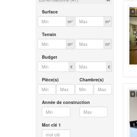
Surface
4
m²
m²
Terrain
m²
m²
Budget
€
€
Pièce(s)
Chambre(s)
9
Année de construction
Mot clé 1