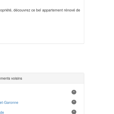
ropriété, découvrez ce bel appartement rénové de
ments voisins
*
-et-Garonne
*
nde
*