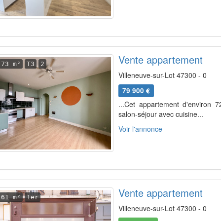
Vente appartement
73 m²
T3
2
Villeneuve-sur-Lot 47300 - 0
79 900 €
...Cet appartement d'environ 
salon-séjour avec cuisine...
Voir l'annonce
Vente appartement
61 m²
1er
Villeneuve-sur-Lot 47300 - 0