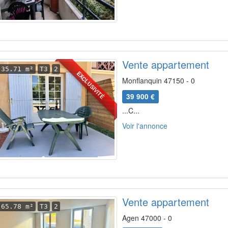
Vente appartement
35.71 m²
T3
2
EXCLUSIVITÉ
Monflanquin 47150 - 0
39 900 €
...C...
Voir l'annonce
Vente appartement
65.78 m²
T3
2
Agen 47000 - 0