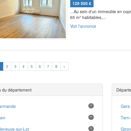
129 500 €
...Au sein d'un immeuble en cop
65 m² habitables,...
Voir l'annonce
ious
Next
2
3
4
5
6
7
8
»
es du département
Départe
armande
*
Gers
gen
*
Tarn
lleneuve-sur-Lot
*
Giro