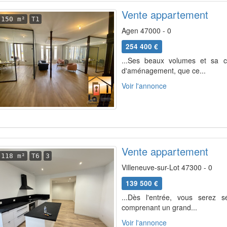
Vente appartement
150 m²
T1
Agen 47000 - 0
254 400 €
...Ses beaux volumes et sa co
d'aménagement, que ce...
Voir l'annonce
Vente appartement
118 m²
T6
3
Villeneuve-sur-Lot 47300 - 0
139 500 €
...Dès l'entrée, vous serez 
comprenant un grand...
Voir l'annonce