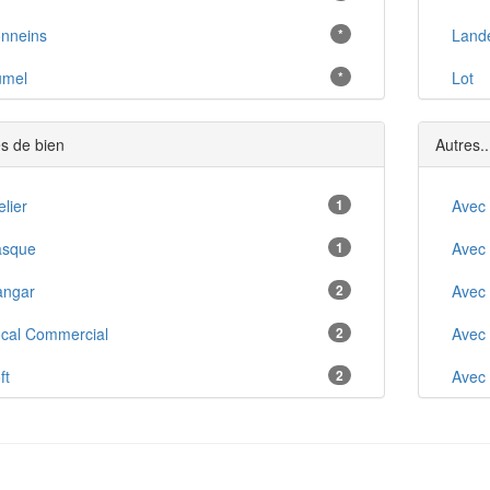
nneins
*
Land
umel
*
Lot
érac
*
s de bien
Autres..
iramont-de-Guyenne
*
steljaloux
elier
1
*
Avec
guillon
asque
1
*
Avec
nne-d'Agenais
angar
2
*
Avec
airac
cal Commercial
2
*
Avec
int-Sylvestre-sur-Lot
ft
2
*
Avec
uras
udio
10
*
Anci
nflanquin
1
10
*
Arbo