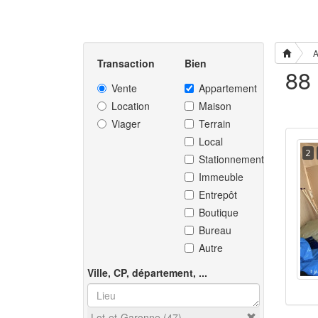
A
Transaction
Bien
Vente
Appartement
Location
Maison
Viager
Terrain
Local
2
Stationnement
Immeuble
Entrepôt
Boutique
Bureau
Autre
Ville, CP, département, ...
Lot-et-Garonne (47)