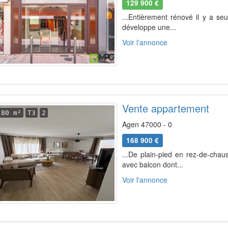
129 900 €
...Entièrement rénové il y a se
développe une...
Voir l'annonce
Vente appartement
80 m²
T3
2
Agen 47000 - 0
168 900 €
...De plain-pied en rez-de-chau
avec balcon dont...
Voir l'annonce