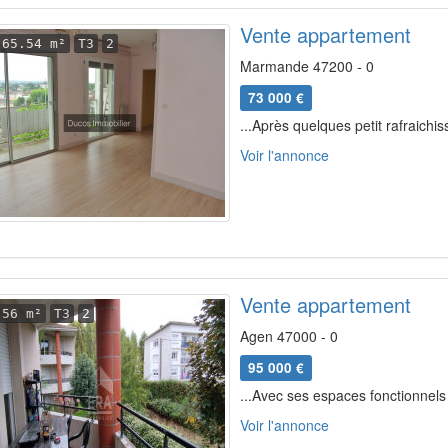
Vente appartement
65.54 m²
T3
2
Marmande 47200 - 0
73 000 €
...Après quelques petit rafraichis
Voir l'annonce
Vente appartement
56 m²
T3
2
Agen 47000 - 0
95 000 €
...Avec ses espaces fonctionnels 
Voir l'annonce