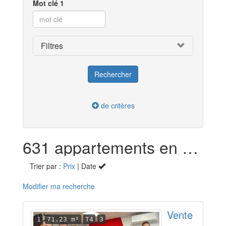
Mot clé 1
Filtres
de critères
631 appartements en vente dans les Pyrénées-Atlantiques (64)
Trier par :
Prix
| Date
Modifier ma recherche
Vente
1
71.23 m²
T4
3