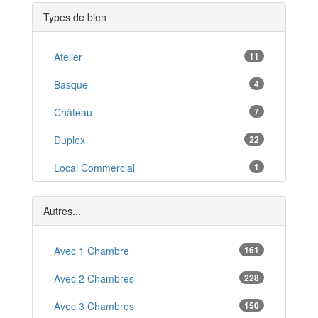
Saint-Jean-de-Luz
*
Types de bien
Idron
*
Puyoo
Atelier
11
*
Serres-Castet
Basque
4
*
Urrugne
Château
7
*
Salies-de-Béarn
Duplex
22
*
Nay
Local Commercial
1
*
Saint-Palais
Loft
7
*
Autres...
Studio
56
T1
Avec 1 Chambre
161
56
T1 Bis
Avec 2 Chambres
228
11
T2
Avec 3 Chambres
150
150