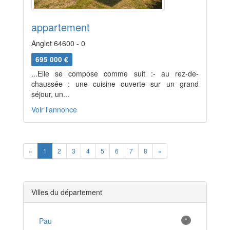
appartement
Anglet 64600 - 0
695 000 €
...Elle se compose comme suit :- au rez-de-
chaussée : une cuisine ouverte sur un grand
séjour, un...
Voir l'annonce
Previous
Next
«
1
2
3
4
5
6
7
8
»
Villes du département
Pau
*