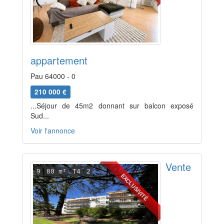
appartement
Pau 64000 - 0
210 000 €
...Séjour de 45m2 donnant sur balcon exposé
Sud...
Voir l'annonce
Vente
9
80 m²
T4
2
EXCLUSIVITÉ