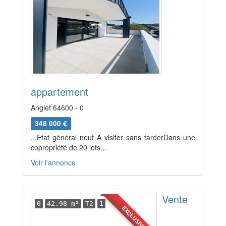
appartement
Anglet 64600 - 0
348 000 €
...Etat général neuf A visiter sans tarderDans une
copropriété de 20 lots...
Voir l'annonce
Vente
0
42.98 m²
T2
1
EXCLUSIVITÉ