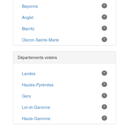
Bayonne
*
Anglet
*
Biarritz
*
Oloron-Sainte-Marie
*
Morlaas
*
Départements voisins
Orthez
*
Hendaye
Landes
*
*
Billère
Hautes-Pyrénées
*
*
Lons
Gers
*
*
Lescar
Lot-et-Garonne
*
*
Mourenx
Haute-Garonne
*
*