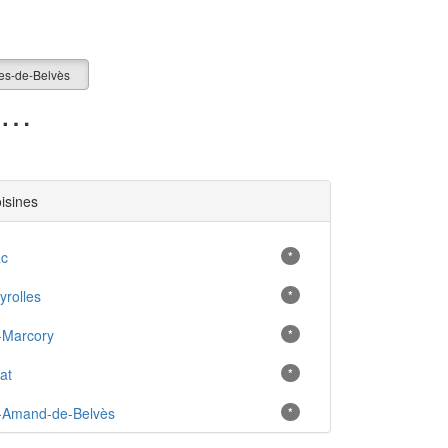
es-de-Belvès
0 appartement en vente à Salles-de-Belvès (24)
oisines
ac
*
rolles
*
-Marcory
*
at
*
t-Amand-de-Belvès
*