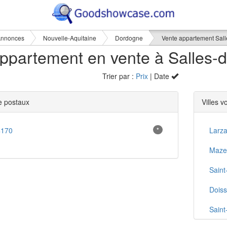
nnonces
Nouvelle-Aquitaine
Dordogne
Vente appartement Sall
Trier par :
Prix
| Date
 postaux
Villes v
4170
*
Larz
Mazey
Saint
Doiss
Sain