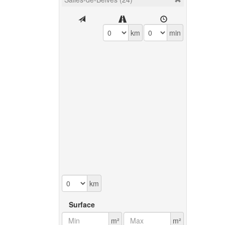
km
min
km
Surface
m²
m²