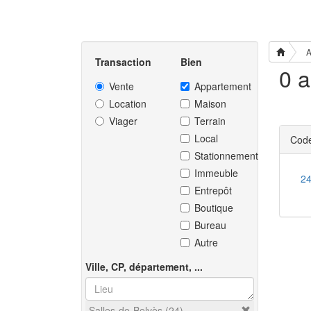
A
Transaction
Bien
Vente
Appartement
Location
Maison
Viager
Terrain
Local
Code
Stationnement
Immeuble
2
Entrepôt
Boutique
Bureau
Autre
Ville, CP, département, ...
Salles-de-Belvès (24)