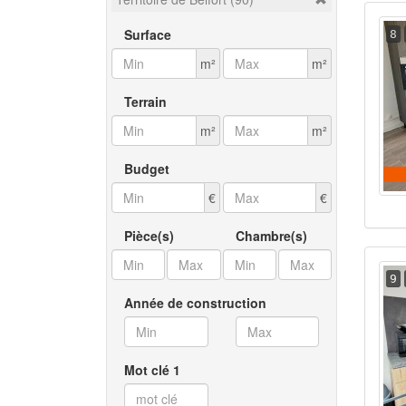
Surface
8
m²
m²
Terrain
m²
m²
Budget
€
€
Pièce(s)
Chambre(s)
9
Année de construction
Mot clé 1