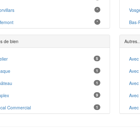
rvillars
*
Vosg
femont
*
Bas-
aucourt
*
s de bien
Autres..
sert
*
zelois
elier
5
*
Avec
ette-Salbert
asque
1
*
Avec
njoutin
hâteau
1
*
Avec
ontbouton
plex
9
*
Avec
iromagny
cal Commercial
1
*
Avec
âtenois-les-Forges
ft
4
*
Anci
villiers
udio
5
*
Arbo