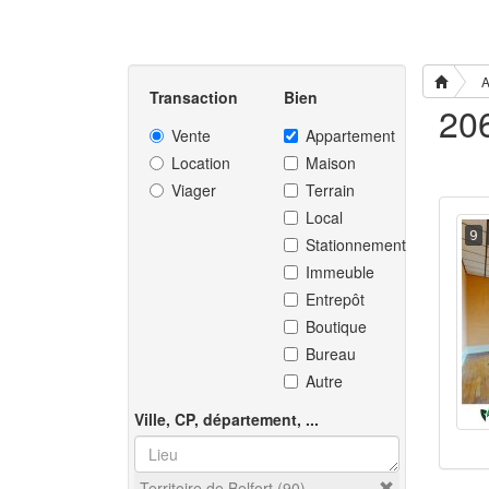
A
Transaction
Bien
Vente
Appartement
Location
Maison
Viager
Terrain
Local
9
Stationnement
Immeuble
Entrepôt
Boutique
Bureau
Autre
Ville, CP, département, ...
Territoire de Belfort (90)