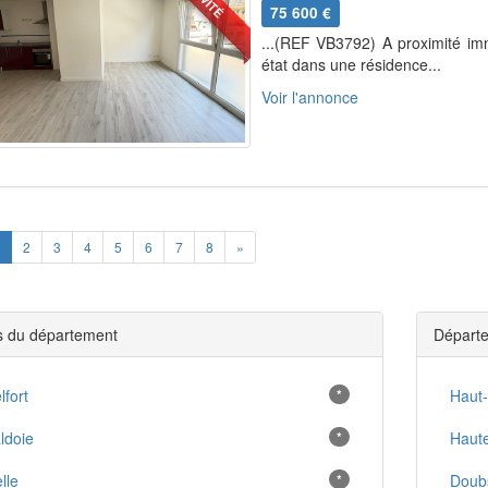
75 600 €
...(REF VB3792) A proximité im
état dans une résidence...
Voir l'annonce
ious
Next
2
3
4
5
6
7
8
»
es du département
Départe
lfort
*
Haut
ldoie
*
Haut
lle
*
Doub