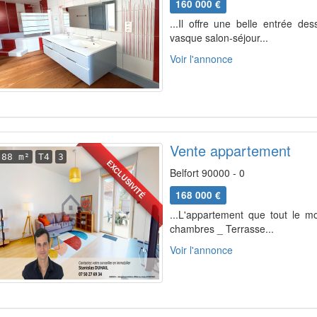
160 000 €
...Il offre une belle entrée d
vasque salon-séjour...
Voir l'annonce
Vente appartement
88 m²
T4
3
EXCLUSIVITÉ
Belfort 90000 - 0
168 000 €
...L'appartement que tout le 
chambres _ Terrasse...
Voir l'annonce