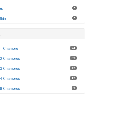
es
*
Rhin
*
.
 1 Chambre
24
 2 Chambres
82
 3 Chambres
47
 4 Chambres
17
 5 Chambres
2
en
8
ré
2