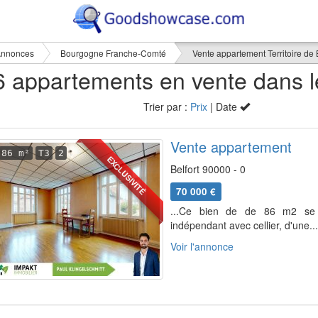
nnonces
Bourgogne Franche-Comté
Vente appartement Territoire de B
Trier par :
Prix
| Date
Vente appartement
86 m²
T3
2
EXCLUSIVITÉ
Belfort 90000 - 0
70 000 €
...Ce bien de de 86 m2 se 
indépendant avec cellier, d'une...
Voir l'annonce