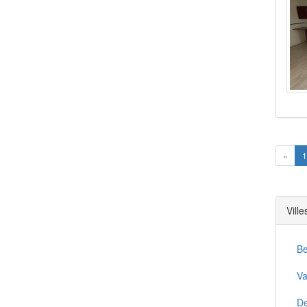
Prev
«
1
Vill
Be
Va
De