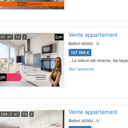
Vente appartement
65 m²
T4
2
Belfort 90000 - 0
127 000 €
...La toiture est récente, les faç
Voir l'annonce
Vente appartement
100.5 m²
T4
2
Belfort 90000 - 0