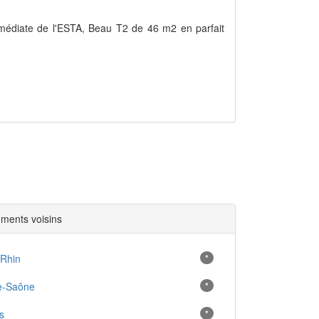
médiate de l'ESTA, Beau T2 de 46 m2 en parfait
ments voisins
-Rhin
*
e-Saône
*
s
*