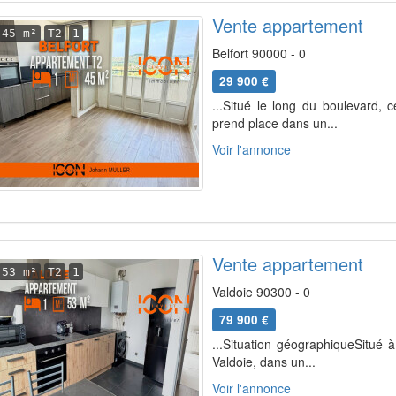
Vente appartement
45 m²
T2
1
Belfort 90000 - 0
29 900 €
...Situé le long du boulevard, 
prend place dans un...
Voir l'annonce
Vente appartement
53 m²
T2
1
Valdoie 90300 - 0
79 900 €
...Situation géographiqueSitué 
Valdoie, dans un...
Voir l'annonce