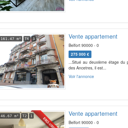
Vente appartement
161.47 m²
T6
3
Belfort 90000 - 0
275 000 €
...Situé au deuxième étage du 
des Ancetres, il est...
Voir l'annonce
Vente appartement
46.67 m²
T2
1
EXCLUSIVITÉ
Belfort 90000 - 0