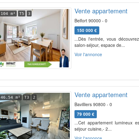
Vente appartement
104 m²
T5
3
Belfort 90000 - 0
150 000 €
...Dès l'entrée, vous découvr
salon-séjour, espace de...
Voir l'annonce
Vente appartement
46.54 m²
T3
2
Bavilliers 90800 - 0
79 000 €
...Cet appartement lumineux e
séjour cuisine,- 2...
Voir l'annonce