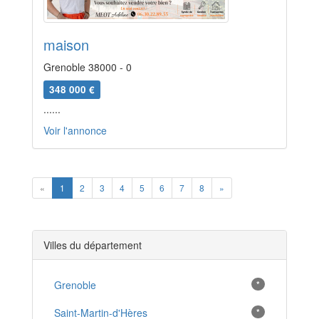
maison
Grenoble 38000 - 0
348 000 €
......
Voir l'annonce
Previous
Next
«
1
2
3
4
5
6
7
8
»
Villes du département
Grenoble
*
Saint-Martin-d'Hères
*