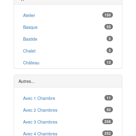
Les Abrets
*
Meylan
Atelier
150
*
Le Pont-de-Claix
Basque
55
*
Rives
Bastide
5
*
Chamrousse
Chalet
5
*
Moirans
Château
13
*
Gières
Ferme
8
*
Autres...
Hangar
7
Local Commercial
Avec 1 Chambre
11
1
Mas
Avec 2 Chambres
50
1
Studio
Avec 3 Chambres
258
2
T1
Avec 4 Chambres
252
2