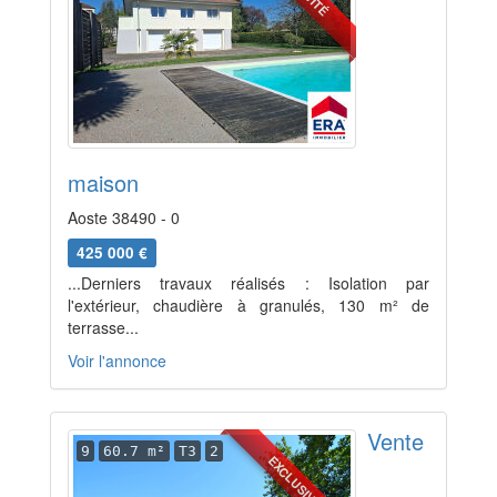
maison
Aoste 38490 - 0
425 000 €
...Derniers travaux réalisés : Isolation par
l'extérieur, chaudière à granulés, 130 m² de
terrasse...
Voir l'annonce
Vente
9
60.7 m²
T3
2
EXCLUSIVITÉ