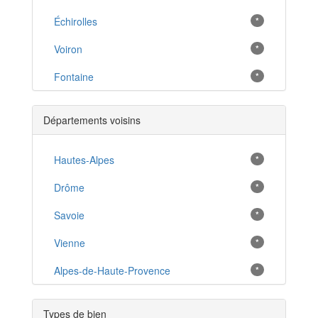
Échirolles
*
Voiron
*
Fontaine
*
Vizille
*
Départements voisins
Bourgoin-Jallieu
*
La Tour-du-Pin
Hautes-Alpes
*
*
Varces-Allières-et-Risset
Drôme
*
*
Vienne
Savoie
*
*
Eybens
Vienne
*
*
Sassenage
Alpes-de-Haute-Provence
*
*
Saint-Egrève
*
Types de bien