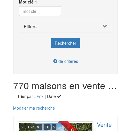
Mot clé 1
Filtres
de critères
770 maisons en vente dans l'Isère (38)
Trier par :
Prix
| Date
Modifier ma recherche
Vente
9
152 m²
T6
5