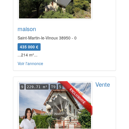
maison
Saint-Martin-le-Vinoux 38950 - 0
435 000 €
...214 m²...
Voir l'annonce
Vente
9
229.71 m²
T9
5
EXCLUSIVITÉ