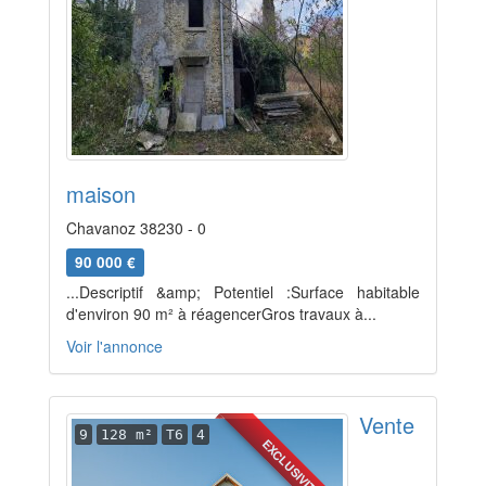
maison
Chavanoz 38230 - 0
90 000 €
...Descriptif &amp; Potentiel :Surface habitable
d'environ 90 m² à réagencerGros travaux à...
Voir l'annonce
Vente
9
128 m²
T6
4
EXCLUSIVITÉ