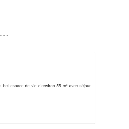
 maisons en vente dans la Martinique (972)
un bel espace de vie d'environ 55 m² avec séjour