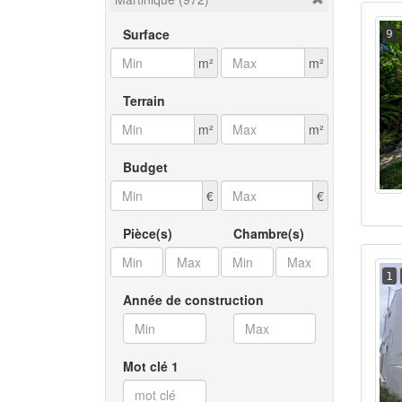
Surface
9
m²
m²
Terrain
m²
m²
Budget
€
€
Pièce(s)
Chambre(s)
1
Année de construction
Mot clé 1