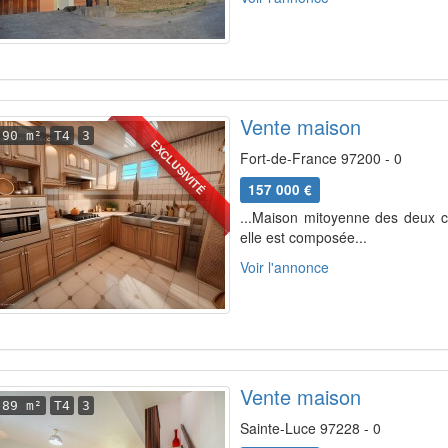
Vente maison
90 m²
T4
3
EXCLUSIVITÉ
Fort-de-France 97200 - 0
157 000 €
...Maison mitoyenne des deux cô
elle est composée...
Voir l'annonce
Vente maison
89 m²
T4
3
Sainte-Luce 97228 - 0