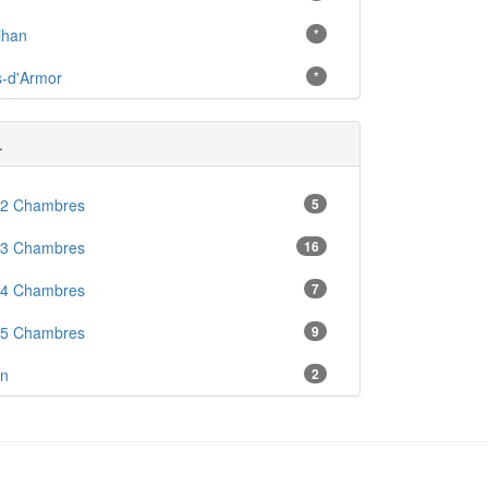
ihan
*
-d'Armor
*
.
 2 Chambres
5
 3 Chambres
16
 4 Chambres
7
 5 Chambres
9
en
2
enne
1
ré
4