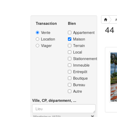
A
Transaction
Bien
Vente
Appartement
Location
Maison
Viager
Terrain
Local
5
Stationnement
Immeuble
Entrepôt
Boutique
Bureau
Autre
Ville, CP, département, ...
Martinique (972)