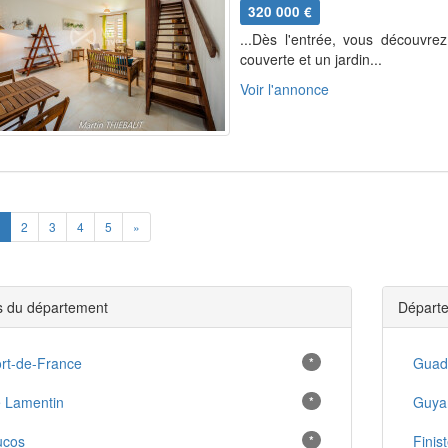
320 000 €
...Dès l'entrée, vous découvrez
couverte et un jardin...
Voir l'annonce
ious
Next
2
3
4
5
»
es du département
Départe
rt-de-France
*
Guad
 Lamentin
*
Guya
ucos
*
Finis