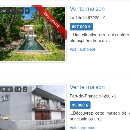
Vente maison
200 m²
T6
5
EXCLUSIVITÉ
La Trinité 97220 - 0
697 000 €
...Une situation rare qui confèr
atmosphère hors du...
Voir l'annonce
Vente maison
70 m²
T4
2
Fort-de-France 97200 - 0
99 000 €
...Découvrez cette maison de vi
principale ou un...
Voir l'annonce