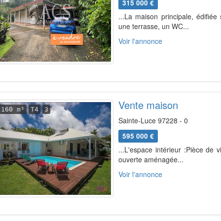
315 000 €
...La maison principale, édifié
une terrasse, un WC...
Voir l'annonce
Vente maison
160 m²
T4
3
Sainte-Luce 97228 - 0
595 000 €
...L'espace intérieur :Pièce de 
ouverte aménagée...
Voir l'annonce