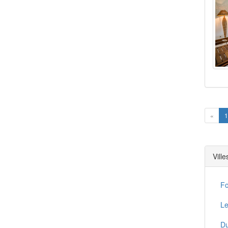
Prev
«
1
Vill
Fo
Le
D