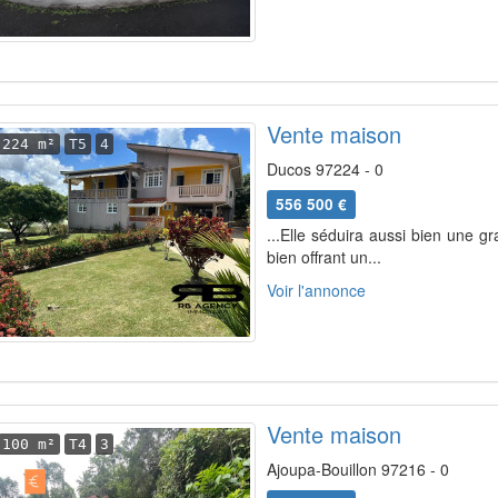
Vente maison
224 m²
T5
4
Ducos 97224 - 0
556 500 €
...Elle séduira aussi bien une g
bien offrant un...
Voir l'annonce
Vente maison
100 m²
T4
3
Ajoupa-Bouillon 97216 - 0