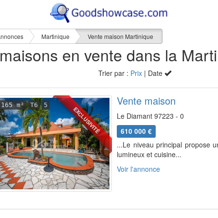
nnonces
Martinique
Vente maison Martinique
44
Trier par :
Prix
| Date
Vente maison
165 m²
T6
5
EXCLUSIVITÉ
Le Diamant 97223 - 0
610 000 €
...Le niveau principal propose 
lumineux et cuisine...
Voir l'annonce