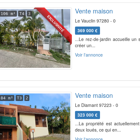
Vente maison
106 m²
T4
3
EXCLUSIVITÉ
Le Vauclin 97280 - 0
369 000 €
...Le rez-de-jardin accueille u
créer un...
Voir l'annonce
Vente maison
84 m²
T3
2
Le Diamant 97223 - 0
323 000 €
...La propriété est actuelleme
deux loués, ce qui en...
Voir l'annonce