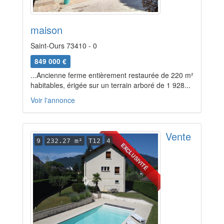
maison
Saint-Ours 73410 - 0
849 000 €
...Ancienne ferme entièrement restaurée de 220 m²
habitables, érigée sur un terrain arboré de 1 928...
Voir l'annonce
Vente
9
232.27 m²
T12
4
EXCLUSIVITÉ