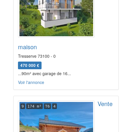
maison
Tresserve 73100 - 0
470 000 €
...90m² avec garage de 16...
Voir l'annonce
Vente
9
174 m²
T6
4