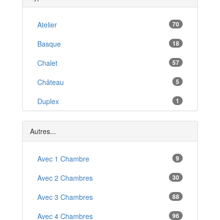
La Ravoire
*
Villarodin-Bourget
Atelier
70
*
Les Avanchers-Valmorel
Basque
18
*
Yenne
Chalet
57
*
Saint-Alban-Leysse
Château
5
*
Aigueblanche
Duplex
1
*
Le Bourget-du-Lac
Ferme
1
*
Autres...
Hangar
3
Local Commercial
Avec 1 Chambre
4
9
Studio
Avec 2 Chambres
30
6
T1
Avec 3 Chambres
88
6
T2
Avec 4 Chambres
96
6