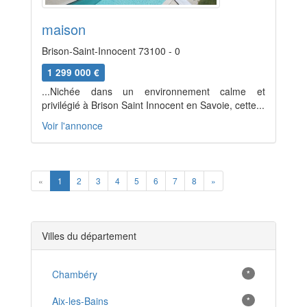
maison
Brison-Saint-Innocent 73100 - 0
1 299 000 €
...Nichée dans un environnement calme et
privilégié à Brison Saint Innocent en Savoie, cette...
Voir l'annonce
Previous
Next
«
1
2
3
4
5
6
7
8
»
Villes du département
Chambéry
*
Aix-les-Bains
*