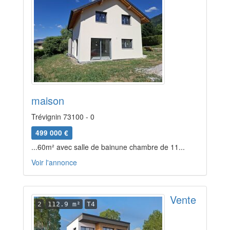
maison
Trévignin 73100 - 0
499 000 €
...60m² avec salle de bainune chambre de 11...
Voir l'annonce
Vente
2
112.9 m²
T4