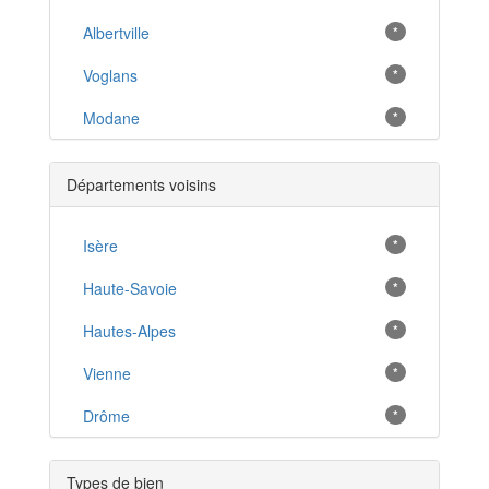
Albertville
*
Voglans
*
Modane
*
Bourg-Saint-Maurice
*
Départements voisins
Cognin
*
Valloire
Isère
*
*
Moutiers
Haute-Savoie
*
*
Gilly-sur-Isère
Hautes-Alpes
*
*
Ugine
Vienne
*
*
Saint-Baldoph
Drôme
*
*
Valmeinier
*
Types de bien