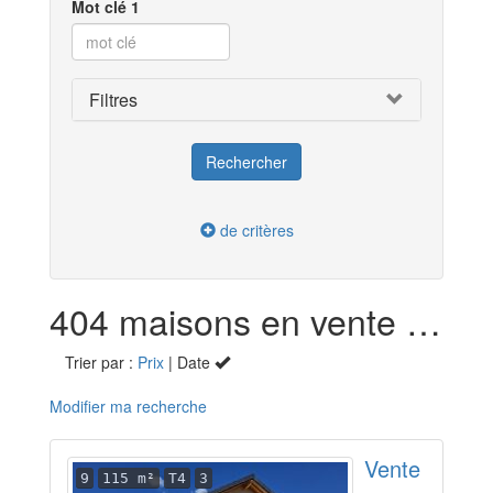
Mot clé 1
Filtres
de critères
404 maisons en vente dans la Savoie (73)
Trier par :
Prix
| Date
Modifier ma recherche
Vente
9
115 m²
T4
3