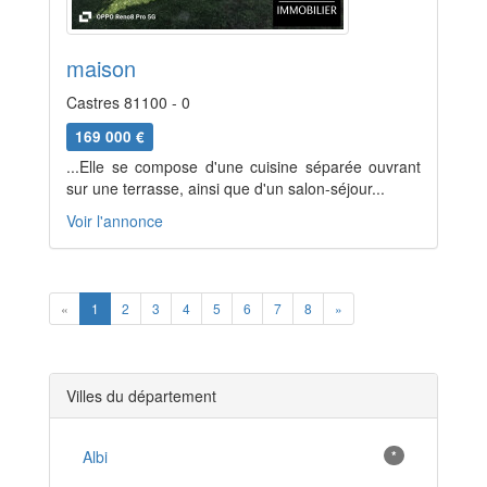
maison
Castres 81100 - 0
169 000 €
...Elle se compose d'une cuisine séparée ouvrant
sur une terrasse, ainsi que d'un salon-séjour...
Voir l'annonce
Previous
Next
«
1
2
3
4
5
6
7
8
»
Villes du département
Albi
*