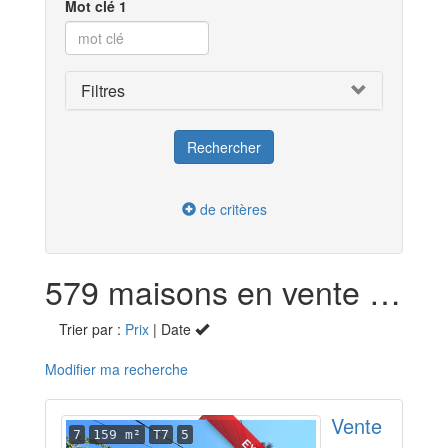
Mot clé 1
Filtres
de critères
579 maisons en vente dans le Tarn (81)
Trier par :
Prix
| Date
Modifier ma recherche
Vente
7
159 m²
T7
5