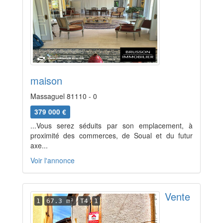
maison
Massaguel 81110 - 0
379 000 €
...Vous serez séduits par son emplacement, à
proximité des commerces, de Soual et du futur
axe...
Voir l'annonce
Vente
1
67.3 m²
T4
1