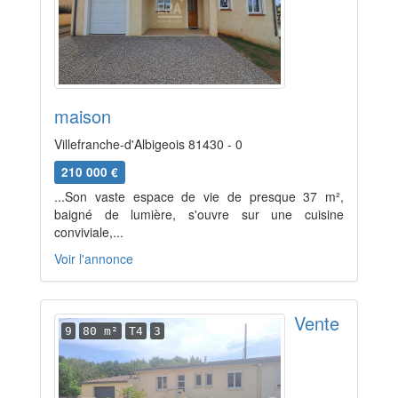
maison
Villefranche-d'Albigeois 81430 - 0
210 000 €
...Son vaste espace de vie de presque 37 m²,
baigné de lumière, s'ouvre sur une cuisine
conviviale,...
Voir l'annonce
Vente
9
80 m²
T4
3