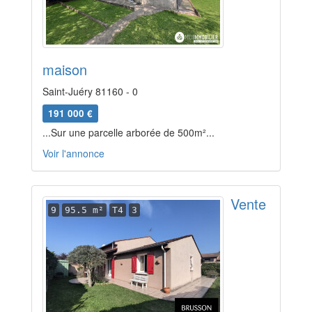
maison
Saint-Juéry 81160 - 0
191 000 €
...Sur une parcelle arborée de 500m²...
Voir l'annonce
Vente
9
95.5 m²
T4
3