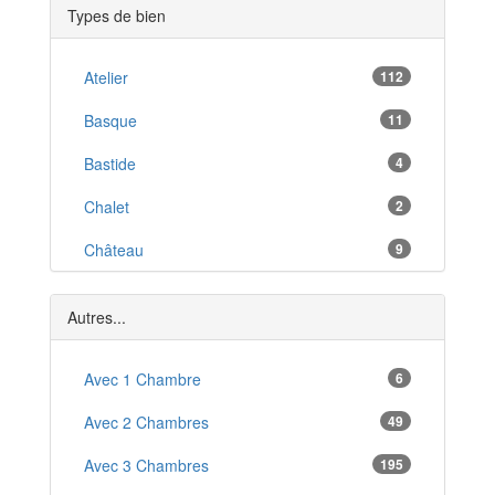
Types de bien
Labruguière
*
Labastide-Rouairoux
Atelier
112
*
Puylaurens
Basque
11
*
Sorèze
Bastide
4
*
Monestiés
Chalet
2
*
Saix
Château
9
*
Saint-Amans-Valtoret
Ferme
15
*
Autres...
Hangar
28
Local Commercial
Avec 1 Chambre
6
6
Studio
Avec 2 Chambres
49
1
T1
Avec 3 Chambres
195
1