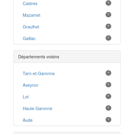
Castres
*
Mazamet
*
Graulhet
*
Gaillac
*
Cordes-sur-Ciel
*
Départements voisins
Réalmont
*
Lavaur
Tarn-et-Garonne
*
*
Rabastens
Aveyron
*
*
Carmaux
Lot
*
*
Aussillon
Haute-Garonne
*
*
Pont-de-Larn
Aude
*
*
Saint-Sulpice-la-Pointe
*