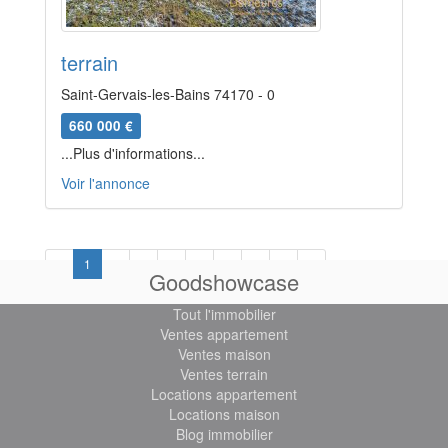
terrain
Saint-Gervais-les-Bains 74170 - 0
660 000 €
...Plus d'informations...
Voir l'annonce
Previous
Next
«
1
2
3
4
5
6
7
8
»
Goodshowcase
Tout l'immobilier
Ventes appartement
Ventes maison
Ventes terrain
Locations appartement
Locations maison
Blog immobilier