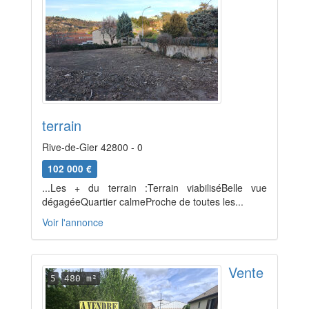
terrain
Rive-de-Gier 42800 - 0
102 000 €
...Les + du terrain :Terrain viabiliséBelle vue
dégagéeQuartier calmeProche de toutes les...
Voir l'annonce
Vente
5
480 m²