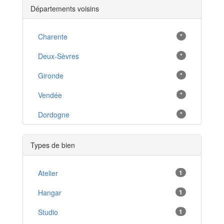
Départements voisins
Montendre
*
Surgères
Charente
*
*
Les Mathes
Deux-Sèvres
*
*
Pons
Gironde
*
*
Jonzac
Vendée
*
*
Saujon
Dordogne
*
*
Mirambeau
*
Types de bien
Montguyon
*
Breuillet
Atelier
1
*
Saint-Georges-de-Didonne
Hangar
1
*
Mortagne-sur-Gironde
Studio
1
*