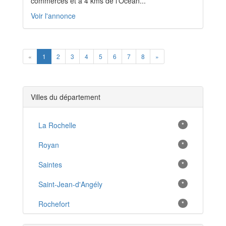
commerces et à 4 kms de l'Océan...
Voir l'annonce
Previous
Next
«
1
2
3
4
5
6
7
8
»
Villes du département
La Rochelle
*
Royan
*
Saintes
*
Saint-Jean-d'Angély
*
Rochefort
*
Tonnay-Charente
*