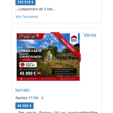
103 518 €
...Lotissement de 3 lots...
Voir l'annonce
Vente
1
320 m²
EXCLUSIVITÉ
terrain
Saintes 17100 - 0
45 000 €
...Ses atouts :Environ 210 m² constructiblesAllée