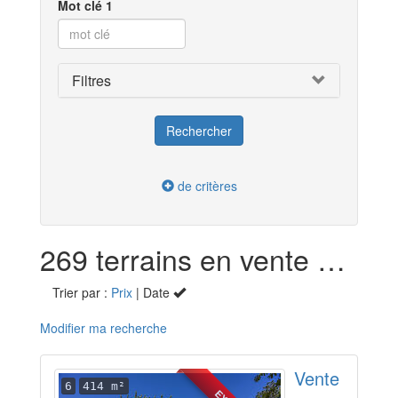
Mot clé 1
Filtres
de critères
269 terrains en vente dans la Charente-Maritime (17)
Trier par :
Prix
| Date
Modifier ma recherche
Vente
6
414 m²