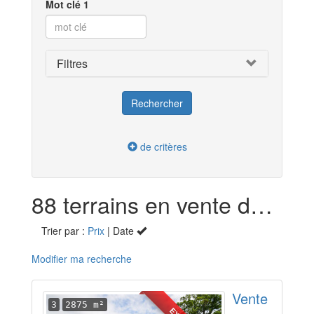
Mot clé 1
Filtres
de critères
88 terrains en vente dans la Côte-d'Or (21)
Trier par :
Prix
| Date
Modifier ma recherche
Vente
3
2875 m²