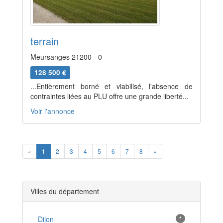
terrain
Meursanges 21200 - 0
128 500 €
...Entièrement borné et viabilisé, l'absence de
contraintes liées au PLU offre une grande liberté...
Voir l'annonce
Previous
Next
«
1
2
3
4
5
6
7
8
»
Villes du département
Dijon
*