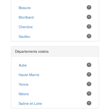
Beaune
*
Montbard
*
Chenôve
*
Saulieu
*
Semur-en-Auxois
*
Départements voisins
Nolay
*
Seurre
Aube
*
*
Talant
Haute-Marne
*
*
Châtillon-sur-Seine
Yonne
*
*
Nuits-Saint-Georges
Nièvre
*
*
Auxonne
Saône-et-Loire
*
*