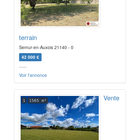
terrain
Semur-en-Auxois 21140 - 0
42 000 €
......
Voir l'annonce
Vente
1
1565 m²