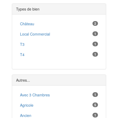
Genlis
*
Types de bien
Is-sur-Tille
*
Pontailler-sur-Saône
Château
2
*
Chevigny-Saint-Sauveur
Local Commercial
1
*
Longvic
T3
1
*
Rouvray
T4
1
*
Saint-Jean-de-Losne
*
Selongey
*
Autres...
Avec 3 Chambres
1
Agricole
5
Ancien
1