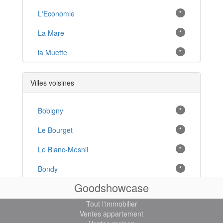
L'Economie
*
La Mare
*
la Muette
*
Le Petit Drancy
*
Villes voisines
Les Oiseaux
*
Paris Campagne
Bobigny
*
*
Village Parisien
Le Bourget
*
*
Le Blanc-Mesnil
*
Bondy
*
Goodshowcase
La Courneuve
*
Tout l'immobilier
Noisy-le-Sec
*
Ventes appartement