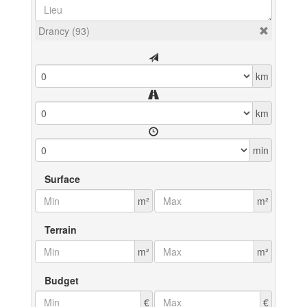
Drancy (93)
km
km
min
Surface
m²
m²
Terrain
m²
m²
Budget
€
€