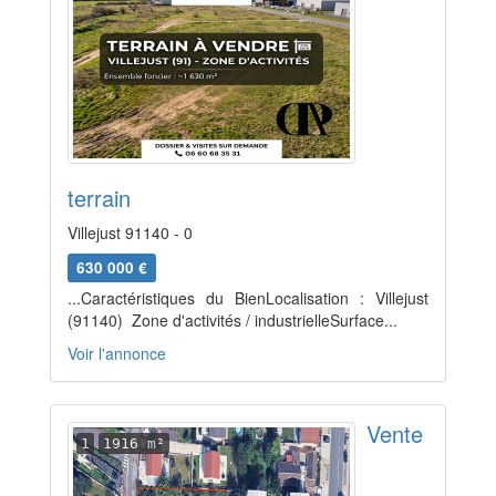
terrain
Villejust 91140 - 0
630 000 €
...Caractéristiques du BienLocalisation : Villejust
(91140)  Zone d'activités / industrielleSurface...
Voir l'annonce
Vente
1
1916 m²