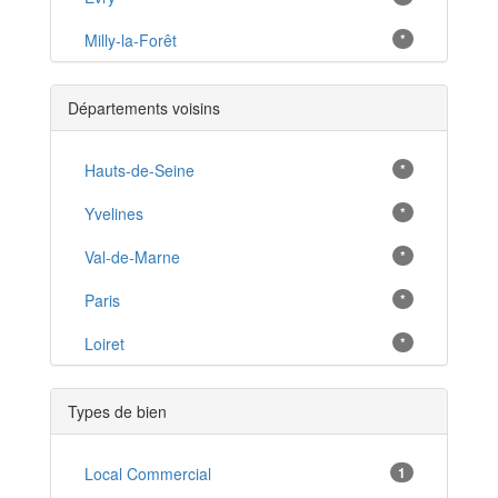
Milly-la-Forêt
*
Palaiseau
*
Départements voisins
Savigny-sur-Orge
*
Ris-Orangis
Hauts-de-Seine
*
*
Sainte-Geneviève-des-Bois
Yvelines
*
*
Massy
Val-de-Marne
*
*
Viry-Châtillon
Paris
*
*
Juvisy-sur-Orge
Loiret
*
*
Chilly-Mazarin
*
Types de bien
Morsang-sur-Orge
*
Athis-Mons
Local Commercial
1
*