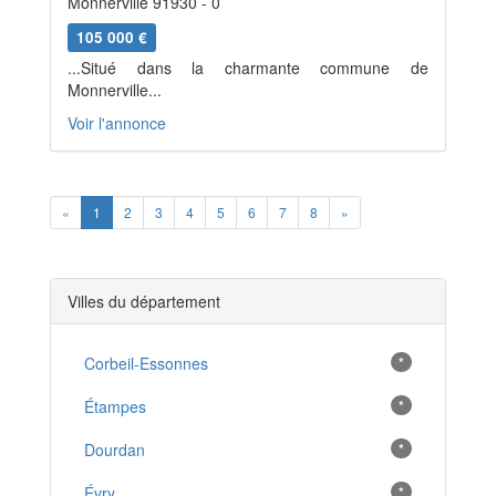
Monnerville 91930 - 0
105 000 €
...Situé dans la charmante commune de
Monnerville...
Voir l'annonce
Previous
Next
«
1
2
3
4
5
6
7
8
»
Villes du département
Corbeil-Essonnes
*
Étampes
*
Dourdan
*
Évry
*