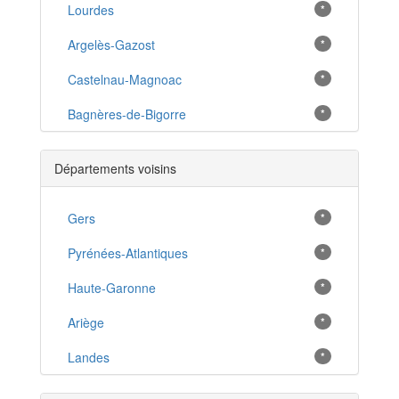
Lourdes
*
Argelès-Gazost
*
Castelnau-Magnoac
*
Bagnères-de-Bigorre
*
Vic-en-Bigorre
*
Départements voisins
Lannemezan
*
Maubourguet
Gers
*
*
Luz-Saint-Sauveur
Pyrénées-Atlantiques
*
*
Aureilhan
Haute-Garonne
*
*
Monléon-Magnoac
Ariège
*
*
Juillan
Landes
*
*
Madiran
*