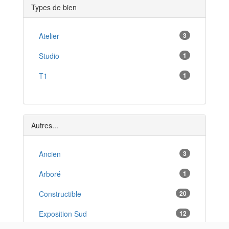
Types de bien
Trie-sur-Baïse
*
Cauterets
Atelier
3
*
Séméac
Studio
1
*
Ibos
T1
1
*
Capvern
*
Orleix
*
Autres...
Ossun
*
Ancien
3
Arboré
1
Constructible
20
Exposition Sud
12