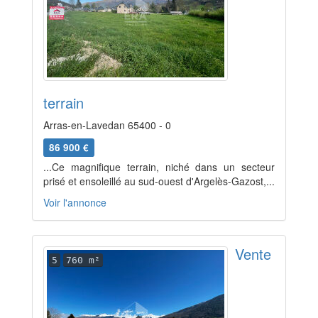
terrain
Arras-en-Lavedan 65400 - 0
86 900 €
...Ce magnifique terrain, niché dans un secteur
prisé et ensoleillé au sud-ouest d'Argelès-Gazost,...
Voir l'annonce
Vente
5
760 m²