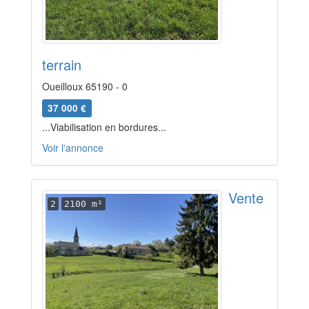
terrain
Oueilloux 65190 - 0
37 000 €
...Viabilisation en bordures...
Voir l'annonce
Vente
2
2100 m²