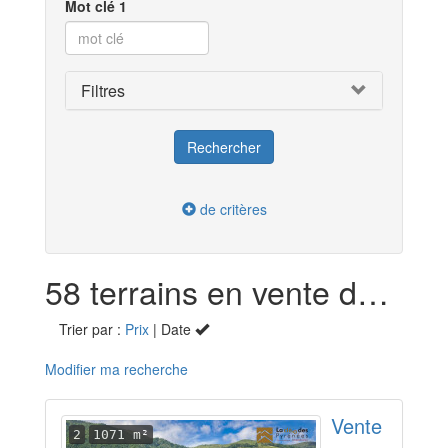
Mot clé 1
Filtres
de critères
58 terrains en vente dans les Hautes-Pyrénées (65)
Trier par :
Prix
| Date
Modifier ma recherche
Vente
2
1071 m²