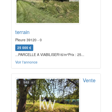
terrain
Pleure 39120 - 0
25 000 €
...PARCELLE A VIABILISER16/m²Prix : 25...
Voir l'annonce
Vente
8
948 m²