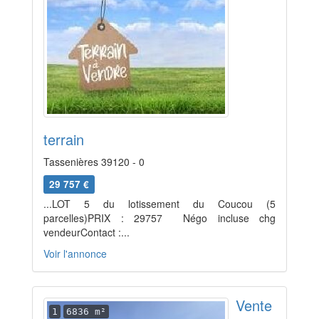
terrain
Tassenières 39120 - 0
29 757 €
...LOT 5 du lotissement du Coucou (5
parcelles)PRIX : 29757  Négo incluse chg
vendeurContact :...
Voir l'annonce
Vente
1
6836 m²