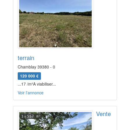
terrain
Chamblay 39380 - 0
120 000 €
...17 /m²A viabiliser...
Voir l'annonce
Vente
1
557 m²