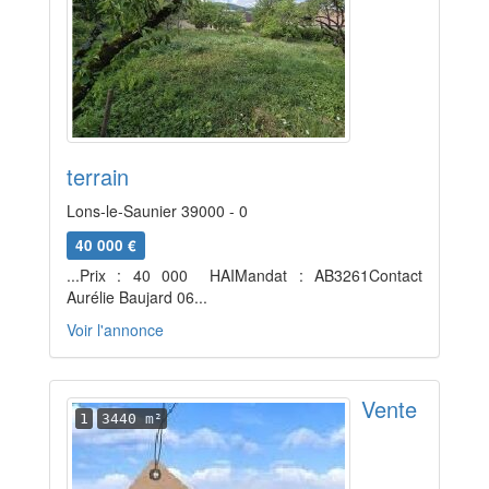
terrain
Lons-le-Saunier 39000 - 0
40 000 €
...Prix : 40 000  HAIMandat : AB3261Contact
Aurélie Baujard 06...
Voir l'annonce
Vente
1
3440 m²