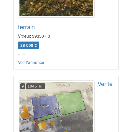
terrain
Vitreux 39350 - 0
28 000 €
......
Voir l'annonce
Vente
9
1046 m²