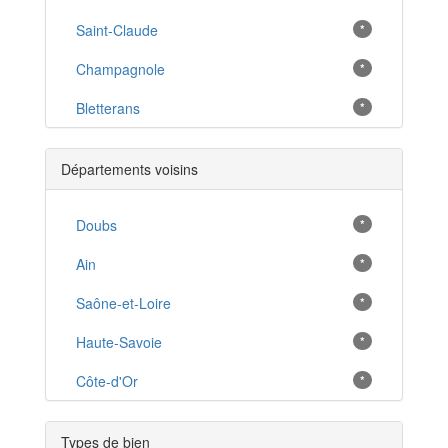
Saint-Claude
*
Champagnole
*
Bletterans
*
Chaussin
*
Départements voisins
Arbois
*
Morez
Doubs
*
*
Mont-sous-Vaudrey
Ain
*
*
Salins-les-Bains
Saône-et-Loire
*
*
Orgelet
Haute-Savoie
*
*
Chaumergy
Côte-d'Or
*
*
Les Rousses
*
Types de bien