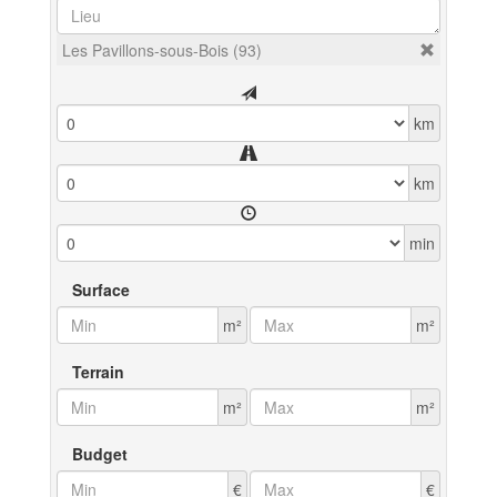
Les Pavillons-sous-Bois (93)
km
km
min
Surface
m²
m²
Terrain
m²
m²
Budget
€
€