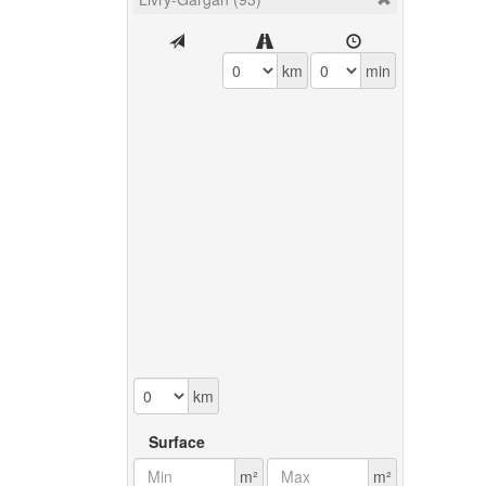
km
min
km
Surface
m²
m²