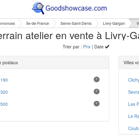
nnonces
Île-de-France
Seine-Saint-Denis
Livry-Gargan
V
Trier par :
Prix
| Date
 postaux
Villes v
3190
*
Clich
3320
*
Sevr
3500
*
Les P
Le Ra
Coub