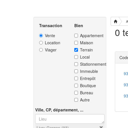
A
Transaction
Bien
Vente
Appartement
Location
Maison
Viager
Terrain
Local
Code
Stationnement
Immeuble
9
Entrepôt
9
Boutique
Bureau
9
Autre
Ville, CP, département, ...
Livry-Gargan (93)