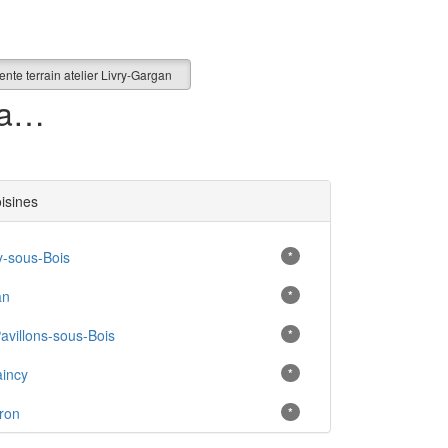
ente terrain atelier Livry-Gargan
0 terrain atelier en vente à Livry-Gargan (93)
oisines
y-sous-Bois
*
an
*
avillons-sous-Bois
*
incy
*
ron
*