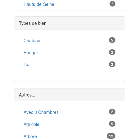
Puiseaux
Hauts-de-Seine
*
*
Villemandeur
*
Types de bien
Malesherbes
*
Châlette-sur-Loing
Château
5
*
Beaugency
Hangar
2
*
Olivet
T4
2
*
Saint-Jean-de-la-Ruelle
*
Beaune-la-Rolande
*
Autres...
Fleury-les-Aubrais
*
Avec 3 Chambres
2
Agricole
5
Arboré
12