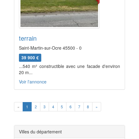
terrain
Saint-Martin-sur-Ocre 45500 - 0
39 900 €
...540 m² constructible avec une facade d'environ
20 m...
Voir l'annonce
Previous
Next
«
1
2
3
4
5
6
7
8
»
Villes du département