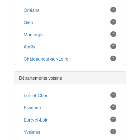
Orléans
*
Gien
*
Montargis
*
Amilly
*
Châteauneuf-sur-Loire
*
Briare
*
Départements voisins
Ferrières-en-Gâtinais
*
Sully-sur-Loire
Loir-et-Cher
*
*
Courtenay
Essonne
*
*
Pithiviers
Eure-et-Loir
*
*
Lorris
Yvelines
*
*