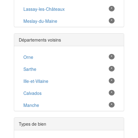
Lassay-les-Châteaux
*
Meslay-du-Maine
*
Évron
*
Départements voisins
Ernée
*
Pré-en-Pail
Orne
*
*
Mayenne
Sarthe
*
*
Gorron
Ille-et-Vilaine
*
*
Courcité
Calvados
*
*
Craon
Manche
*
*
Andouillé
*
Types de bien
Le Ham
*