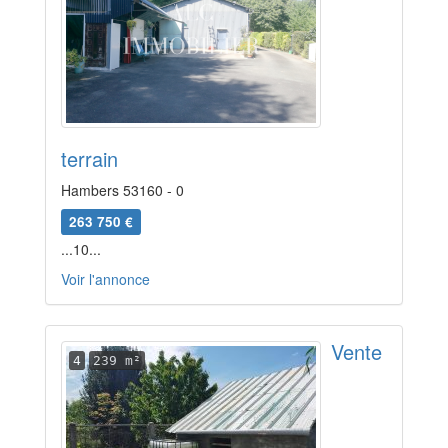
terrain
Hambers 53160 - 0
263 750 €
...10...
Voir l'annonce
Vente
4
239 m²