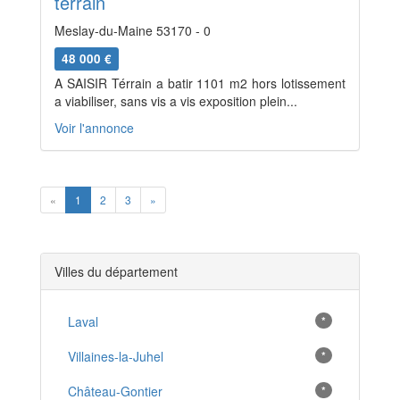
terrain
Meslay-du-Maine 53170 - 0
48 000 €
A SAISIR Térrain a batir 1101 m2 hors lotissement
a viabiliser, sans vis a vis exposition plein...
Voir l'annonce
Previous
Next
«
1
2
3
»
Villes du département
Laval
*
Villaines-la-Juhel
*
Château-Gontier
*