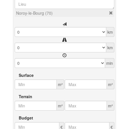
Noroy-le-Bourg (70)
km
km
min
Surface
m²
m²
Terrain
m²
m²
Budget
€
€