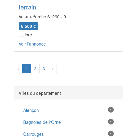
terrain
Val-au-Perche 61260 - 0
6 500 €
...Libre...
Voir l'annonce
Previous
Next
«
1
2
3
»
Villes du département
Alençon
*
Bagnoles-de-l'Orne
*
Carrouges
*