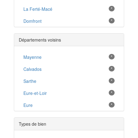
La Ferté-Macé
*
Domfront
*
Rémalard
*
Départements voisins
Ceton
*
Argentan
Mayenne
*
*
Flers
Calvados
*
*
Sées
Sarthe
*
*
Putanges-Pont-Écrepin
Eure-et-Loir
*
*
Saint-Germain-du-Corbeïs
Eure
*
*
Longny-au-Perche
*
Types de bien
L'Aigle
*