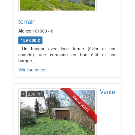
terrain
Alençon 61000 - 0
159 000 €
...Un hangar avec local fermé (évier et eau
chaude), une caravane en bon état et une
barque...
Voir l'annonce
Vente
7
236 m²
EXCLUSIVITÉ