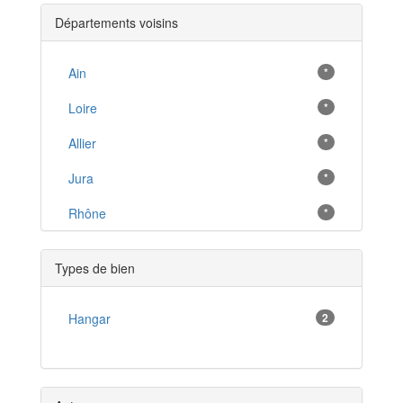
Cluny
*
Départements voisins
Tournus
*
Louhans
Ain
*
*
Chauffailles
Loire
*
*
Épinac
Allier
*
*
Digoin
Jura
*
*
Issy-l'Évêque
Rhône
*
*
Cussy-en-Morvan
*
Types de bien
Iguerande
*
Paray-le-Monial
Hangar
2
*
Chagny
*
Pierre-de-Bresse
*