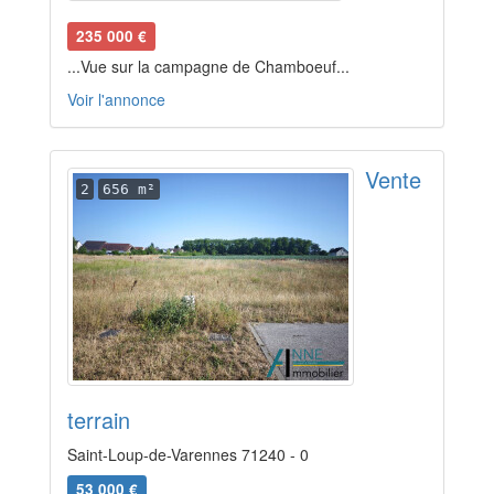
235 000 €
...Vue sur la campagne de Chamboeuf...
Voir l'annonce
Vente
2
656 m²
terrain
Saint-Loup-de-Varennes 71240 - 0
53 000 €