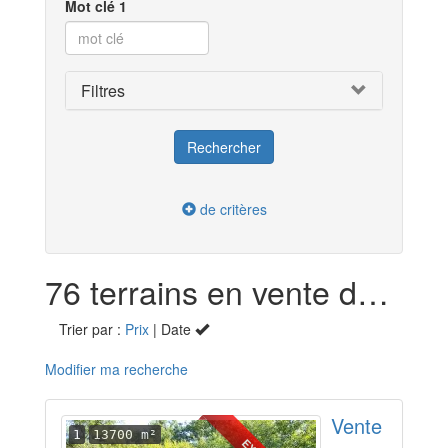
Mot clé 1
Filtres
de critères
76 terrains en vente dans la Saône-et-Loire (71)
Trier par :
Prix
| Date
Modifier ma recherche
Vente
1
13700 m²