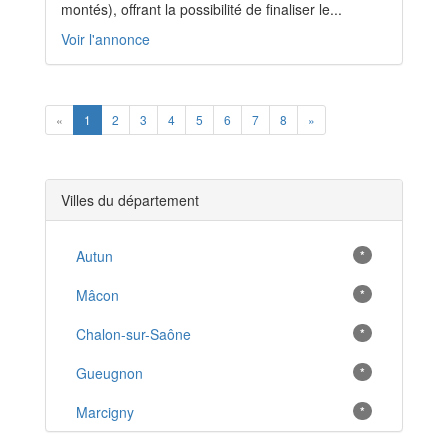
montés), offrant la possibilité de finaliser le...
Voir l'annonce
Previous
Next
«
1
2
3
4
5
6
7
8
»
Villes du département
Autun
*
Mâcon
*
Chalon-sur-Saône
*
Gueugnon
*
Marcigny
*