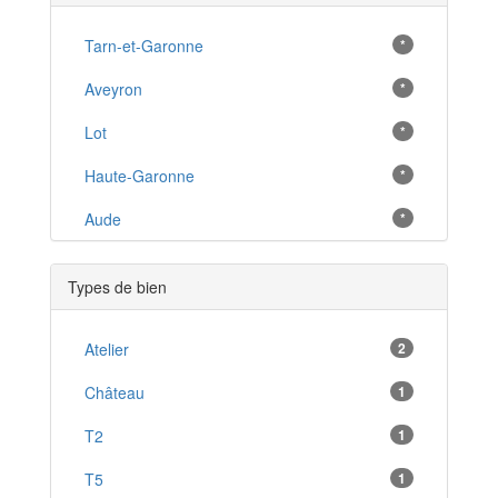
Réalmont
*
Lavaur
Tarn-et-Garonne
*
*
Rabastens
Aveyron
*
*
Carmaux
Lot
*
*
Aussillon
Haute-Garonne
*
*
Pont-de-Larn
Aude
*
*
Saint-Sulpice-la-Pointe
*
Types de bien
Labruguière
*
Labastide-Rouairoux
Atelier
2
*
Puylaurens
Château
1
*
Sorèze
T2
1
*
Monestiés
T5
1
*