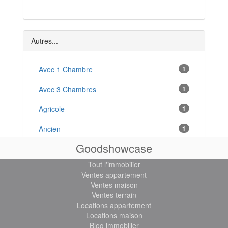
Saix
*
Saint-Amans-Valtoret
*
Autres...
Avec 1 Chambre
1
Avec 3 Chambres
1
Agricole
1
Ancien
1
Goodshowcase
Arboré
9
Tout l'immobilier
Constructible
26
Ventes appartement
Ventes maison
Exposition Nord
3
Ventes terrain
Locations appartement
Exposition Sud
7
Locations maison
Blog immobilier
2