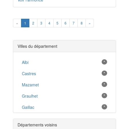
Previous
Next
«
1
2
3
4
5
6
7
8
»
Villes du département
Albi
*
Castres
*
Mazamet
*
Graulhet
*
Gaillac
*
Cordes-sur-Ciel
*
Départements voisins