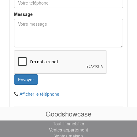
Message
Afficher le téléphone
Goodshowcase
Accéder au site :
http://fernandezimmobilier.com
Tout l'immobilier
Ventes appartement
Ventes maison