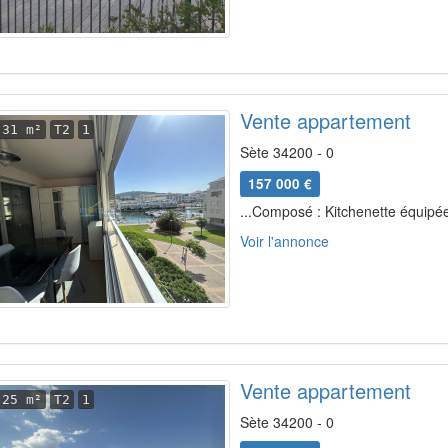
Vente appartement
31 m²
T2
1
Sète 34200 - 0
157 000 €
...Composé : Kitchenette équipée
Voir l'annonce
Vente appartement
25 m²
T2
1
Sète 34200 - 0