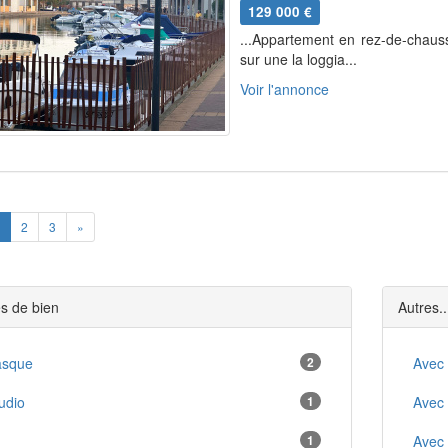
129 000 €
...Appartement en rez-de-chau
sur une la loggia...
Voir l'annonce
ious
Next
2
3
»
s de bien
Autres..
asque
2
Avec
udio
1
Avec
1
1
Avec