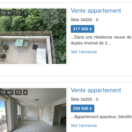
Vente appartement
75 m²
T3
2
Sète 34200 - 0
317 000 €
...Dans une résidence neuve de
duplex inversé de 3...
Voir l'annonce
Vente appartement
79 m²
T5
4
Sète 34200 - 0
259 000 €
...Appartement spacieux, bénéfici
Voir l'annonce