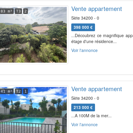
Vente appartement
83 m²
T3
2
Sète 34200 - 0
398 000 €
...Découbrez ce magnifique app
étage d'une résidence...
Voir l'annonce
Vente appartement
41 m²
T2
1
Sète 34200 - 0
213 000 €
...A 100M de la mer...
Voir l'annonce