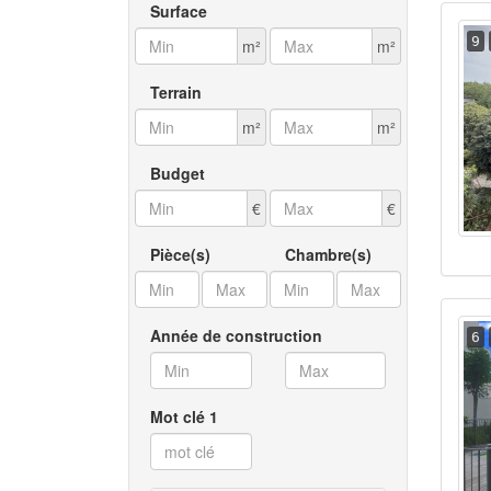
Surface
9
m²
m²
Terrain
m²
m²
Budget
€
€
Pièce(s)
Chambre(s)
Année de construction
6
Mot clé 1