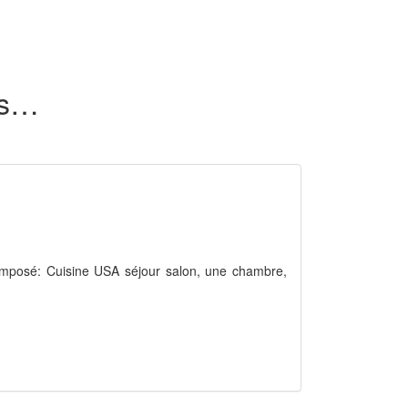
21 biens immobiliers en vente dans l'agence BOIX Alba
omposé: Cuisine USA séjour salon, une chambre,