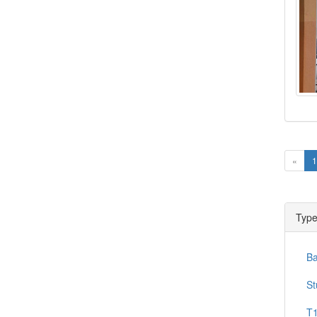
Prev
«
1
Type
B
St
T