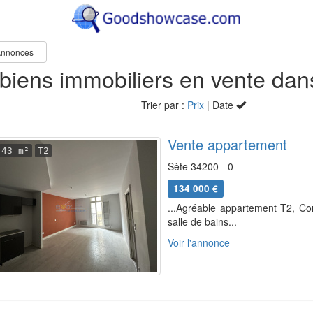
nnonces
Trier par :
Prix
| Date
Vente appartement
43 m²
T2
Sète 34200 - 0
134 000 €
...Agréable appartement T2, C
salle de bains...
Voir l'annonce