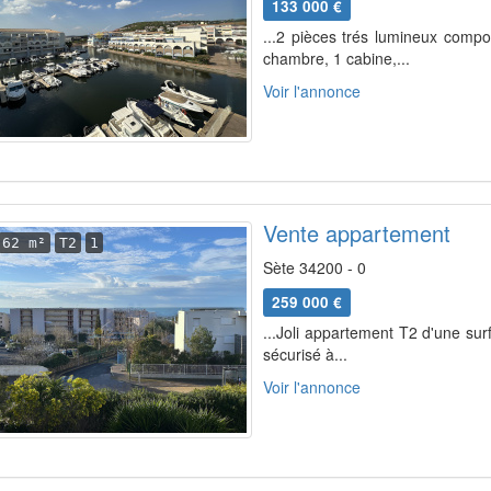
133 000 €
...2 pièces trés lumineux compo
chambre, 1 cabine,...
Voir l'annonce
Vente appartement
62 m²
T2
1
Sète 34200 - 0
259 000 €
...Joli appartement T2 d'une su
sécurisé à...
Voir l'annonce