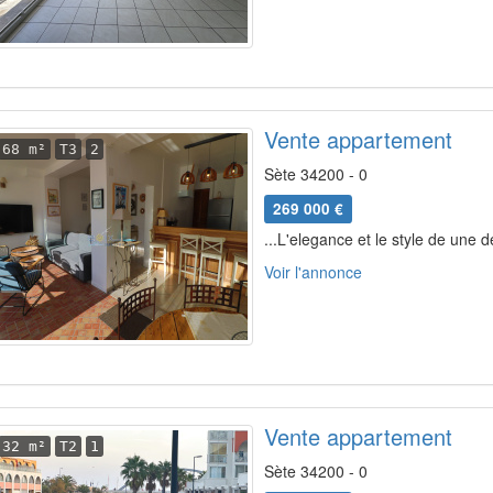
Vente appartement
68 m²
T3
2
Sète 34200 - 0
269 000 €
...L'elegance et le style de une d
Voir l'annonce
Vente appartement
32 m²
T2
1
Sète 34200 - 0