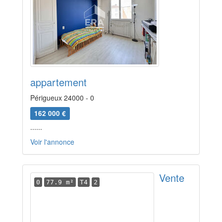
appartement
Périgueux 24000 - 0
162 000 €
......
Voir l'annonce
Vente
0
77.9 m²
T4
2