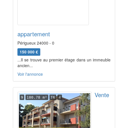
appartement
Périgueux 24000 - 0
150 000 €
...Il se trouve au premier étage dans un immeuble
ancien...
Voir l'annonce
Vente
9
180.78 m²
T6
4