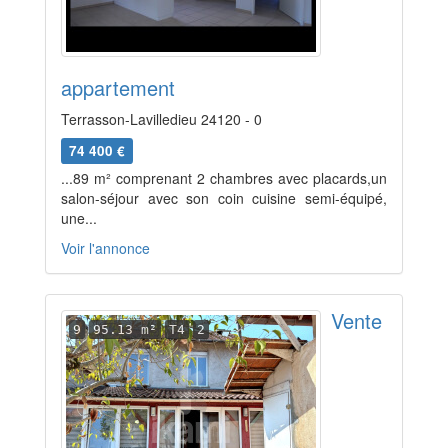
appartement
Terrasson-Lavilledieu 24120 - 0
74 400 €
...89 m² comprenant 2 chambres avec placards,un
salon-séjour avec son coin cuisine semi-équipé,
une...
Voir l'annonce
Vente
9
95.13 m²
T4
2