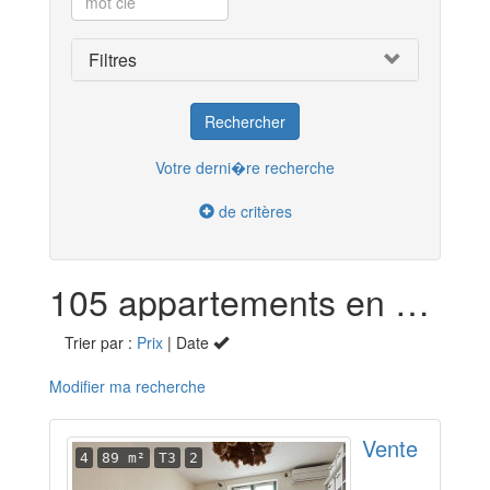
Filtres
Votre derni�re recherche
de critères
105 appartements en vente dans la Dordogne (24)
Trier par :
Prix
| Date
Modifier ma recherche
Vente
4
89 m²
T3
2