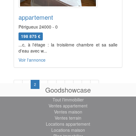
appartement
Périgueux 24000 - 0
198 875 €
...c, à l'étage : la troisième chambre et sa salle
d'eau avec w...
Voir l'annonce
Previous
Next
«
1
2
3
4
5
6
7
8
»
Goodshowcase
Tout l'immobilier
Ventes appartement
Ventes maison
Ventes terrain
Locations appartement
Locations maison