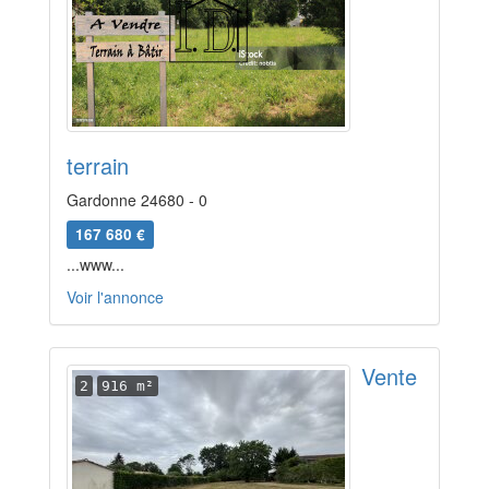
terrain
Gardonne 24680 - 0
167 680 €
...www...
Voir l'annonce
Vente
2
916 m²