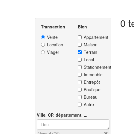
0 t
Transaction
Bien
Vente
Appartement
Location
Maison
Viager
Terrain
Local
Stationnement
Immeuble
Entrepôt
Boutique
Bureau
Autre
Ville, CP, département, ...
Vesoul (70)