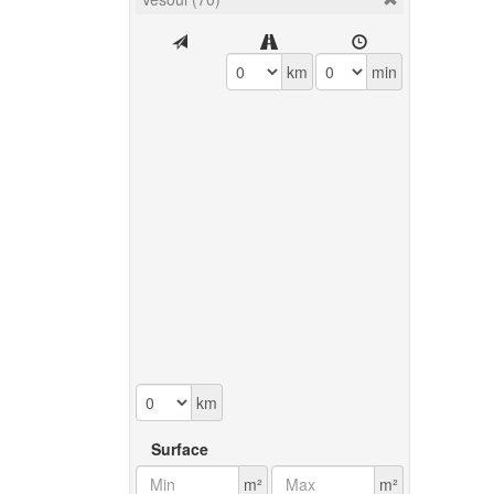
km
min
km
Surface
m²
m²