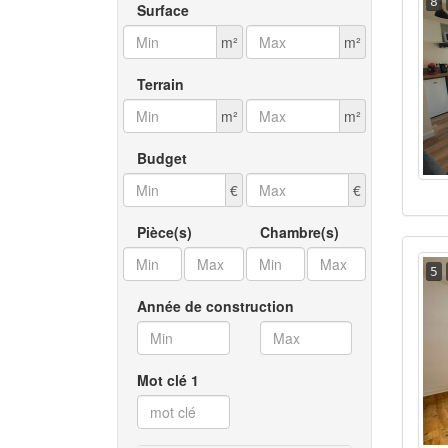
8
Surface
m²
m²
Terrain
m²
m²
Budget
€
€
Pièce(s)
Chambre(s)
5
Année de construction
Mot clé 1