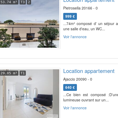
53.74 m²
T3
2
Pietrosella 20166 - 0
999 €
...74m² composé d' un séjour a
une salle d'eau, un WC...
Voir l'annonce
Location appartement
29.85 m²
T1
Ajaccio 20090 - 0
640 €
...Ce bien est composé :D'un
lumineuse ouvrant sur un...
Voir l'annonce