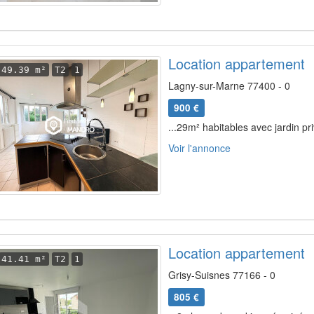
Location appartement
49.39 m²
T2
1
Lagny-sur-Marne 77400 - 0
900 €
...29m² habitables avec jardin pri
Voir l'annonce
Location appartement
41.41 m²
T2
1
Grisy-Suisnes 77166 - 0
805 €