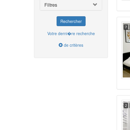
Filtres
7
Votre derni�re recherche
de critères
2