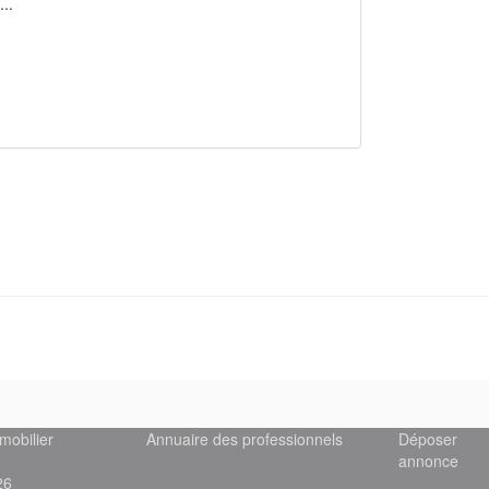
..
mobilier
Annuaire des professionnels
Déposer
annonce
26