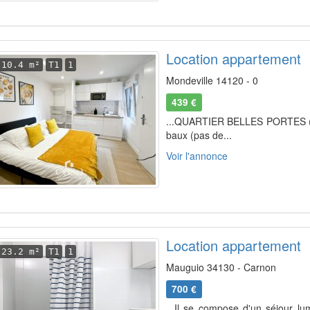
Location appartement
10.4 m²
T1
1
Mondeville 14120 - 0
439 €
...QUARTIER BELLES PORTES (HS
baux (pas de...
Voir l'annonce
Location appartement
23.2 m²
T1
1
Mauguio 34130 - Carnon
700 €
...Il se compose d'un séjour l