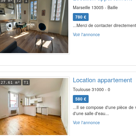
39 m²
T2
1
Marseille 13005 - Baille
780 €
...Merci de contacter directement
Voir l'annonce
Location appartement
27.61 m²
T1
Toulouse 31000 - 0
580 €
...Il se compose d'une pièce de 
d'une salle d'eau...
Voir l'annonce