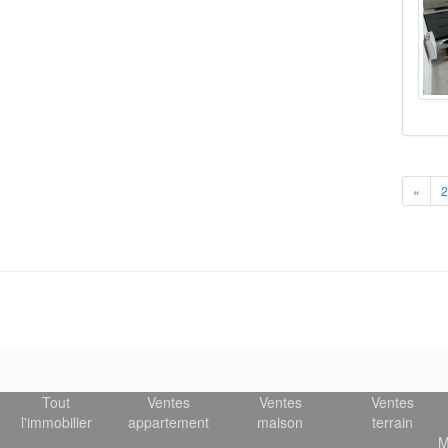
Prev
«
2
Tout
Ventes
Ventes
Ventes
l'immobilier
appartement
maison
terrain
M