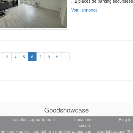
...2 places de parking sécurisées.
Voir l'annonce
ious
Next
3
4
5
6
7
8
9
»
Goodshowcase
Locations appartement
Locations
Blog im
maison
entions légales
- contact (at) goodshowcase.com - Goodshowcase 20