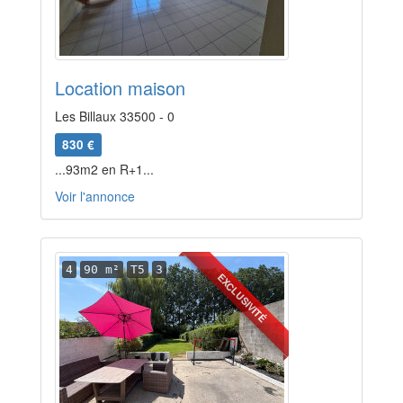
Location maison
Les Billaux 33500 - 0
830 €
...93m2 en R+1...
Voir l'annonce
4
90 m²
T5
3
EXCLUSIVITÉ