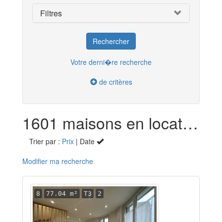
Filtres
Votre derni�re recherche
de critères
1601 maisons en location
Trier par :
Prix
| Date
Modifier ma recherche
8
77.04 m²
T3
2