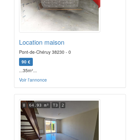
Location maison
Pont-de-Chéruy 38230 - 0
90 €
...35m²...
Voir l'annonce
8
64.93 m²
T3
2