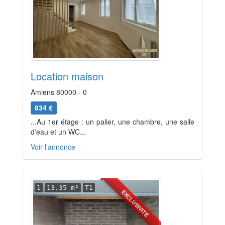
Location maison
Amiens 80000 - 0
834 €
...Au 1er étage : un palier, une chambre, une salle
d'eau et un WC...
Voir l'annonce
1
13.35 m²
T1
EXCLUSIVITÉ