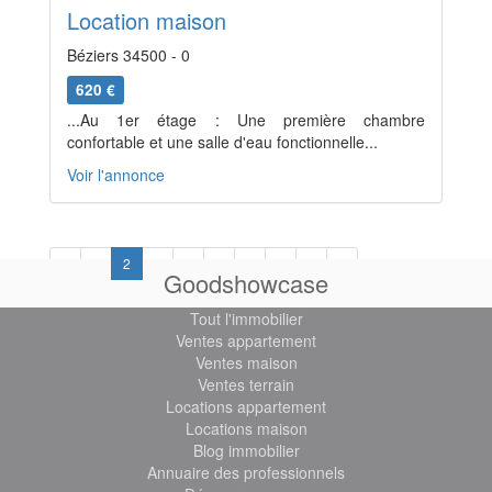
Location maison
Béziers 34500 - 0
620 €
...Au 1er étage : Une première chambre
confortable et une salle d'eau fonctionnelle...
Voir l'annonce
Previous
Next
«
1
2
3
4
5
6
7
8
»
Goodshowcase
Tout l'immobilier
Ventes appartement
Ventes maison
Ventes terrain
Locations appartement
Locations maison
Blog immobilier
Annuaire des professionnels