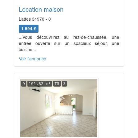
Location maison
Lattes 34970 - 0
1 594 €
...Vous découvrirez au rez-de-chaussée, une
entrée ouverte sur un spacieux séjour, une
cuisine...
Voir l'annonce
9
101.82 m²
T5
3