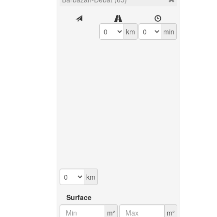
km
min
km
Surface
m²
m²