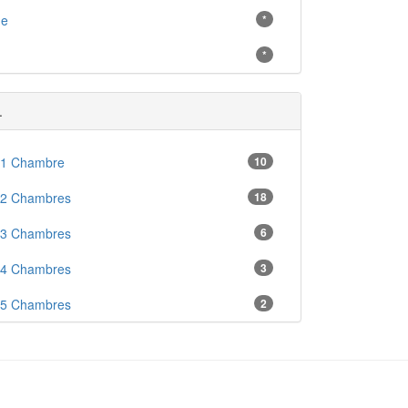
ne
*
*
.
 1 Chambre
10
 2 Chambres
18
 3 Chambres
6
 4 Chambres
3
 5 Chambres
2
en
1
 Ascenseur
16