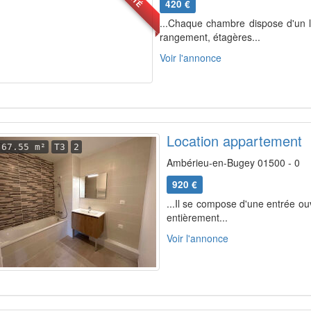
420 €
...Chaque chambre dispose d'un l
rangement, étagères...
Voir l'annonce
Location appartement
67.55 m²
T3
2
Ambérieu-en-Bugey 01500 - 0
920 €
...Il se compose d'une entrée ou
entièrement...
Voir l'annonce