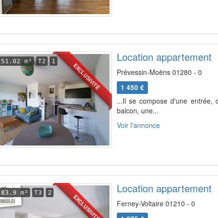
Location appartement
51.02 m²
T2
1
EXCLUSIVITÉ
Prévessin-Moëns 01280 - 0
1 450 €
...Il se compose d'une entrée, 
balcon, une...
Voir l'annonce
Location appartement
83.9 m²
T3
2
EXCLUSIVITÉ
Ferney-Voltaire 01210 - 0