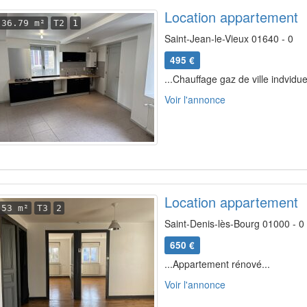
Location appartement
36.79 m²
T2
1
Saint-Jean-le-Vieux 01640 - 0
495 €
...Chauffage gaz de ville indviduel
Voir l'annonce
Location appartement
53 m²
T3
2
Saint-Denis-lès-Bourg 01000 - 0
650 €
...Appartement rénové...
Voir l'annonce