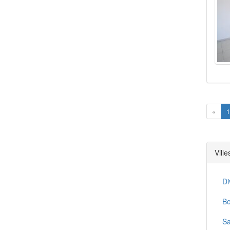
Prev
«
1
Vill
Di
Bo
Sa