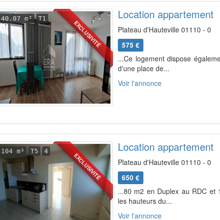
Location appartement
40.07 m²
T1
EXCLUSIVITÉ
Plateau d'Hauteville 01110 - 0
575 €
...Ce logement dispose égalemen
d'une place de...
Voir l'annonce
Location appartement
104 m²
T5
4
EXCLUSIVITÉ
Plateau d'Hauteville 01110 - 0
650 €
...80 m2 en Duplex au RDC et 1
les hauteurs du...
Voir l'annonce