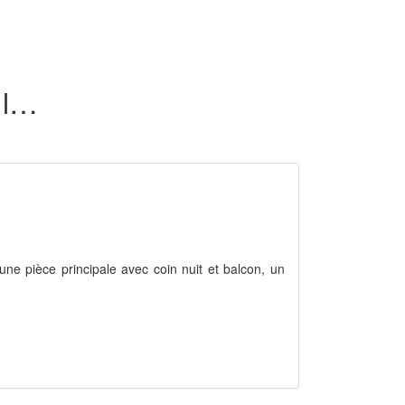
48 appartements en location dans l'Ain (01)
une pièce principale avec coin nuit et balcon, un