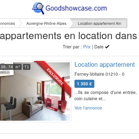
nnonces
Auvergne-Rhône-Alpes
Location appartement Ain
Trier par :
Prix
| Date
Location appartement
30.74 m²
T1
EXCLUSIVITÉ
Ferney-Voltaire 01210 - 0
1 350 €
...Ils se compose d'une entrée, 
coin cuisine et...
Voir l'annonce