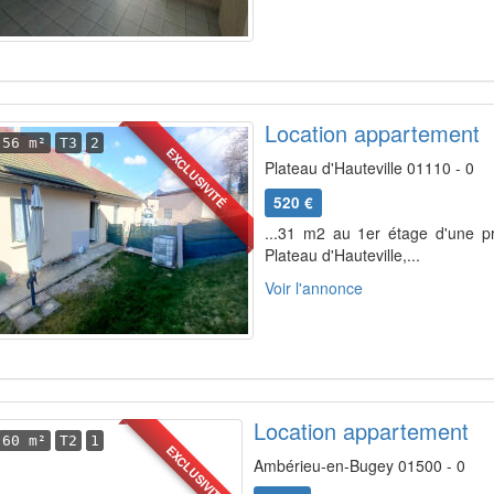
Location appartement
56 m²
T3
2
EXCLUSIVITÉ
Plateau d'Hauteville 01110 - 0
520 €
...31 m2 au 1er étage d'une p
Plateau d'Hauteville,...
Voir l'annonce
Location appartement
60 m²
T2
1
EXCLUSIVITÉ
Ambérieu-en-Bugey 01500 - 0