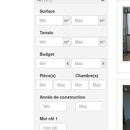
Surface
3
m²
m²
Terrain
m²
m²
Budget
€
€
Pièce(s)
Chambre(s)
5
Année de construction
Mot clé 1