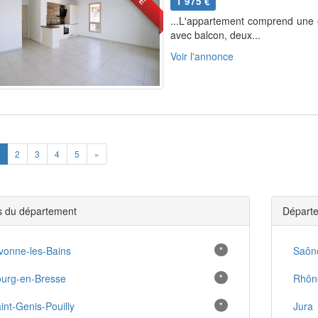
1 975 €
...L'appartement comprend une e
avec balcon, deux...
Voir l'annonce
ious
Next
2
3
4
5
»
es du département
Départe
vonne-les-Bains
*
Saône
urg-en-Bresse
*
Rhôn
int-Genis-Pouilly
*
Jura