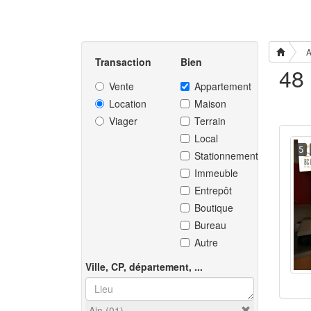
A
Transaction
Bien
Vente
Appartement
Location
Maison
Viager
Terrain
Local
5
Stationnement
Immeuble
Entrepôt
Boutique
Bureau
Autre
Ville, CP, département, ...
Ain (01)