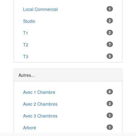
Allos
Local Commercial
1
*
Villeneuve
Studio
2
*
Peyruis
T1
2
*
Malijai
T2
7
*
Saint-Étienne-les-Orgues
T3
5
*
L'Escale
T4
1
*
Autres...
Avec 1 Chambre
9
Avec 2 Chambres
3
Avec 3 Chambres
1
Arboré
1