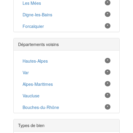
Les Mées
*
Digne-les-Bains
*
Forcalquier
*
Sainte-Tulle
*
Départements voisins
Gréoux-les-Bains
*
Pierrevert
Hautes-Alpes
*
*
Volonne
Var
*
*
Oraison
Alpes-Maritimes
*
*
Château-Arnoux-Saint-Auban
Vaucluse
*
*
Valensole
Bouches-du-Rhône
*
*
Allemagne-en-Provence
*
Types de bien
Volx
*