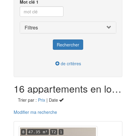
Mot clé 1
Filtres
de critères
16 appartements en location dans les Alpes-de-Haute-Provence (04)
Trier par :
Prix
| Date
Modifier ma recherche
8
47.35 m²
T2
1