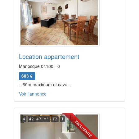
Location appartement
Manosque 04100 - 0
683 €
...60m maximum et cave...
Voir l'annonce
4
42.47 m²
T2
1
EXCLUSIVITÉ