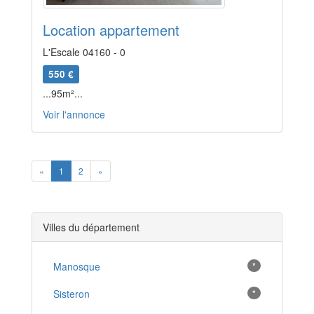
Location appartement
L'Escale 04160 - 0
550 €
...95m²...
Voir l'annonce
Previous
Next
«
1
2
»
Villes du département
Manosque
*
Sisteron
*