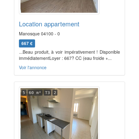
Location appartement
Manosque 04100 - 0
667 €
...Beau produit, à voir impérativement ! Disponible
immédiatementLoyer : 667? CC (eau froide +...
Voir l'annonce
5
60 m²
T3
2