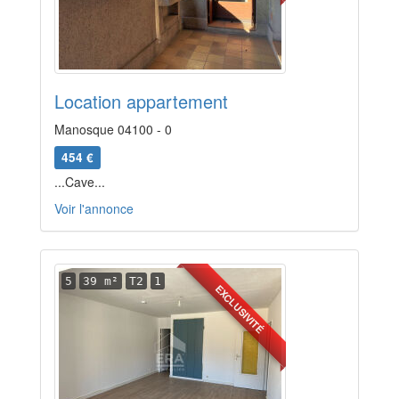
Location appartement
Manosque 04100 - 0
454 €
...Cave...
Voir l'annonce
5
39 m²
T2
1
EXCLUSIVITÉ