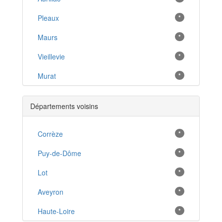
Pleaux
*
Maurs
*
Vieillevie
*
Murat
*
Chaudes-Aigues
*
Départements voisins
Cassaniouze
*
Pierrefort
Corrèze
*
*
Naucelles
Puy-de-Dôme
*
*
Jussac
Lot
*
*
Boisset
Aveyron
*
*
Neuvéglise
Haute-Loire
*
*