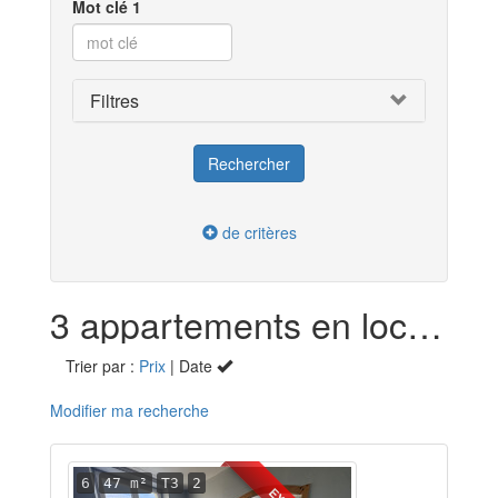
Mot clé 1
Filtres
de critères
3 appartements en location dans le Cantal (15)
Trier par :
Prix
| Date
Modifier ma recherche
6
47 m²
T3
2