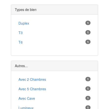
Salers
*
Types de bien
Marcolès
*
Lanobre
Duplex
1
*
Leynhac
T3
1
*
Saint-Cernin
T6
1
*
Mauriac
*
Laveissière
*
Autres...
Raulhac
*
Avec 2 Chambres
1
Avec 5 Chambres
1
Avec Cave
1
Lumineux
1