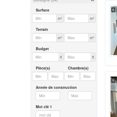
Surface
6
m²
m²
Terrain
m²
m²
Budget
€
€
Pièce(s)
Chambre(s)
6
Année de construction
Mot clé 1