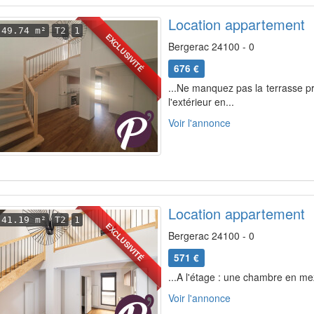
Location appartement
49.74 m²
T2
1
EXCLUSIVITÉ
Bergerac 24100 - 0
676 €
...Ne manquez pas la terrasse pri
l'extérieur en...
Voir l'annonce
Location appartement
41.19 m²
T2
1
EXCLUSIVITÉ
Bergerac 24100 - 0
571 €
...A l'étage : une chambre en me
Voir l'annonce