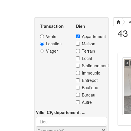
A
Transaction
Bien
Vente
Appartement
Location
Maison
Viager
Terrain
Local
9
Stationnement
Immeuble
Entrepôt
Boutique
Bureau
Autre
Ville, CP, département, ...
Dordogne (24)