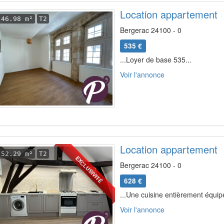
Location appartement
46.98 m²
T2
Bergerac 24100 - 0
535 €
...Loyer de base 535...
Voir l'annonce
Location appartement
52.29 m²
T2
EXCLUSIVITÉ
Bergerac 24100 - 0
628 €
...Une cuisine entièrement équip
Voir l'annonce