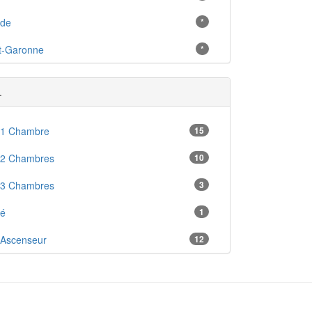
nde
*
t-Garonne
*
.
 1 Chambre
15
 2 Chambres
10
 3 Chambres
3
ré
1
 Ascenseur
12
 Cave
1
ne Équipée
17