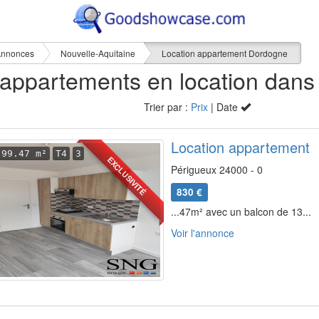
nnonces
Nouvelle-Aquitaine
Location appartement Dordogne
Trier par :
Prix
| Date
Location appartement
99.47 m²
T4
3
EXCLUSIVITÉ
Périgueux 24000 - 0
830 €
...47m² avec un balcon de 13...
Voir l'annonce