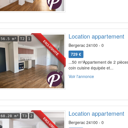
Location appartement
56.5 m²
T2
1
EXCLUSIVITÉ
Bergerac 24100 - 0
729 €
...50 m²Appartement de 2 pièce
coin cuisine équipée et...
Voir l'annonce
Location appartement
68.28 m²
T3
2
EXCLUSIVITÉ
Bergerac 24100 - 0