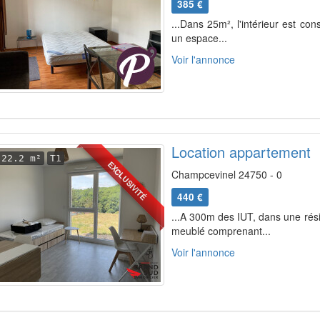
385 €
...Dans 25m², l'intérieur est con
un espace...
Voir l'annonce
Location appartement
22.2 m²
T1
EXCLUSIVITÉ
Champcevinel 24750 - 0
440 €
...A 300m des IUT, dans une rés
meublé comprenant...
Voir l'annonce