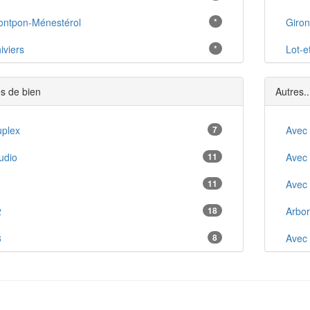
ntpon-Ménestérol
*
Giro
iviers
*
Lot-e
cideuil
*
s de bien
Autres..
bérac
*
linde
plex
7
*
Avec
 Coquille
udio
11
*
Avec
e Bugue
1
11
*
Avec
lvès
2
18
*
Arbo
 Force
3
8
*
Avec
ussidan
4
4
*
Avec
rrasson-Lavilledieu
5
1
*
Cuisi