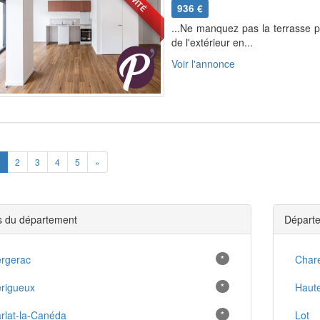
936 €
...Ne manquez pas la terrasse pr
de l'extérieur en...
Voir l'annonce
ious
Next
2
3
4
5
»
es du département
Départe
rgerac
*
Char
rigueux
*
Haut
rlat-la-Canéda
*
Lot