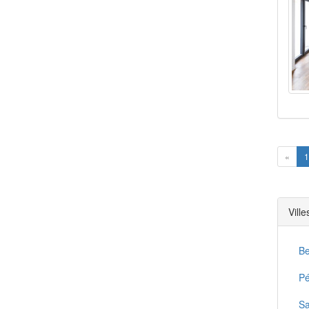
Prev
«
1
Vill
Be
Pé
Sa