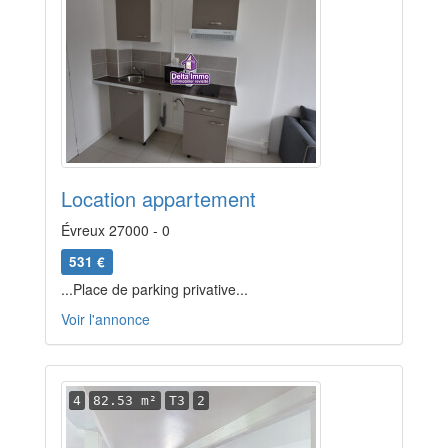
Location appartement
Évreux 27000 - 0
531 €
...Place de parking privative...
Voir l'annonce
4
82.53 m²
T3
2