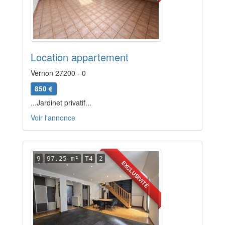
Location appartement
Vernon 27200 - 0
850 €
...Jardinet privatif...
Voir l'annonce
9
97.25 m²
T4
2
EXCLUSIVITÉ