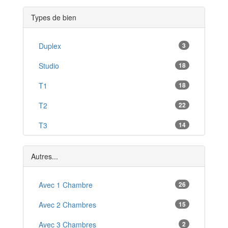
Gaillon
*
Types de bien
Étrépagny
*
Nonancourt
Duplex
3
*
Bourgtheroulde-Infreville
Studio
18
*
Bourg-Achard
T1
18
*
Boulleville
T2
22
*
Ézy-sur-Eure
T3
14
*
Le Vaudreuil
T4
6
*
Autres...
T5
4
Avec 1 Chambre
26
Avec 2 Chambres
15
Avec 3 Chambres
2