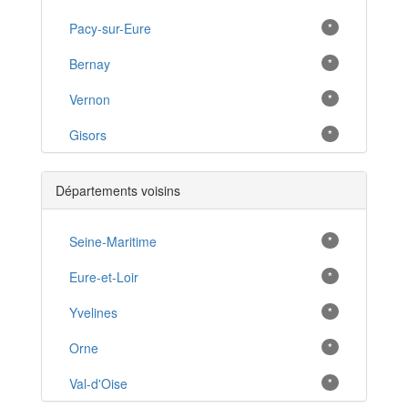
Pacy-sur-Eure
*
Bernay
*
Vernon
*
Gisors
*
Beuzeville
*
Départements voisins
Les Andelys
*
Le Neubourg
Seine-Maritime
*
*
Louviers
Eure-et-Loir
*
*
Conches-en-Ouche
Yvelines
*
*
Pont-Audemer
Orne
*
*
Pont-de-l'Arche
Val-d'Oise
*
*