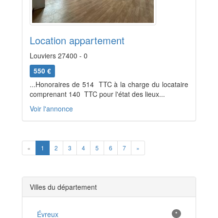
Location appartement
Louviers 27400 - 0
550 €
...Honoraires de 514  TTC à la charge du locataire
comprenant 140  TTC pour l'état des lieux...
Voir l'annonce
Previous
Next
«
1
2
3
4
5
6
7
»
Villes du département
Évreux
*