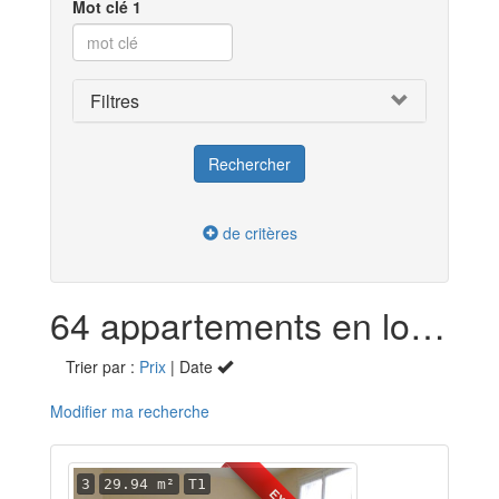
Mot clé 1
Filtres
de critères
64 appartements en location dans l'Eure (27)
Trier par :
Prix
| Date
Modifier ma recherche
3
29.94 m²
T1