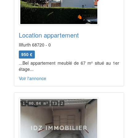
Location appartement
Illfurth 68720 - 0
950 €
...Bel appartement meublé de 67 m² situé au 1er
étage...
Voir l'annonce
1
80.84 m²
T3
2