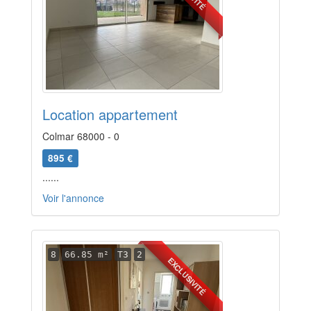
Location appartement
Colmar 68000 - 0
895 €
......
Voir l'annonce
8
66.85 m²
T3
2
EXCLUSIVITÉ