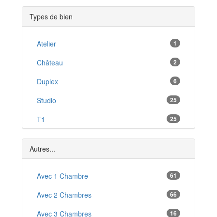
Sierentz
*
Types de bien
Kingersheim
*
Rixheim
Atelier
1
*
Huningue
Château
2
*
Schlierbach
Duplex
6
*
Seppois-le-Bas
Studio
25
*
Bartenheim
T1
25
*
Soultz-Haut-Rhin
T2
56
*
Autres...
T3
57
T4
Avec 1 Chambre
20
61
T5
Avec 2 Chambres
66
6
T6
Avec 3 Chambres
16
4