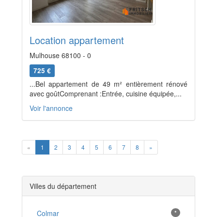
Location appartement
Mulhouse 68100 - 0
725 €
...Bel appartement de 49 m² entièrement rénové
avec goûtComprenant :Entrée, cuisine équipée,...
Voir l'annonce
Previous
Next
«
1
2
3
4
5
6
7
8
»
Villes du département
Colmar
*