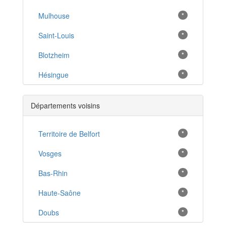
Mulhouse
*
Saint-Louis
*
Blotzheim
*
Hésingue
*
Village-Neuf
*
Départements voisins
Riedisheim
*
Illzach
Territoire de Belfort
*
*
Kembs
Vosges
*
*
Altkirch
Bas-Rhin
*
*
Wittenheim
Haute-Saône
*
*
Rosenau
Doubs
*
*