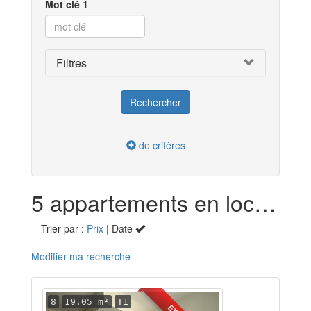
Mot clé 1
Filtres
de critères
5 appartements en location dans le Jura (39)
Trier par :
Prix
| Date
Modifier ma recherche
8
19.05 m²
T1