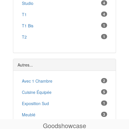
Poligny
Studio
4
*
Arinthod
T1
4
*
Saint-Amour
T1 Bis
1
*
Le Deschaux
T2
1
*
Clairvaux-les-Lacs
*
Orchamps
*
Autres...
Avec 1 Chambre
2
Cuisine Équipée
5
Exposition Sud
1
Meublé
3
Goodshowcase
Neuf
2