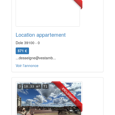
Location appartement
Dole 39100 - 0
571 €
...desseigne@vestamb...
Voir l'annonce
3
18.33 m²
T1
EXCLUSIVITÉ