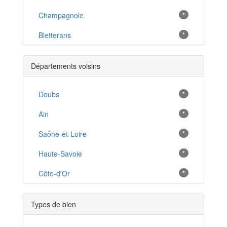
Champagnole
*
Bletterans
*
Chaussin
*
Départements voisins
Arbois
*
Morez
Doubs
*
*
Mont-sous-Vaudrey
Ain
*
*
Salins-les-Bains
Saône-et-Loire
*
*
Orgelet
Haute-Savoie
*
*
Chaumergy
Côte-d'Or
*
*
Les Rousses
*
Types de bien
Saint-Laurent-en-Grandvaux
*