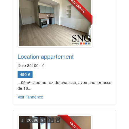
EXCLUSIVITÉ
Location appartement
Dole 39100 - 0
450 €
...05m² situé au rez-de-chaussé, avec une terrasse
de 16...
Voir l'annonce
1
20.86 m²
T1
1