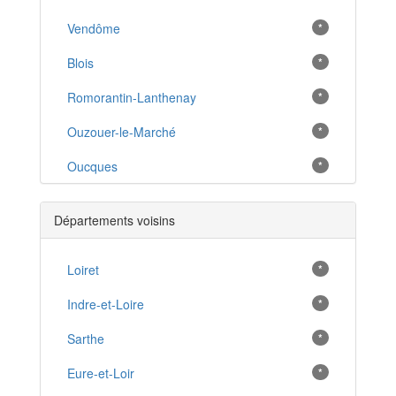
Vendôme
*
Blois
*
Romorantin-Lanthenay
*
Ouzouer-le-Marché
*
Oucques
*
Morée
*
Départements voisins
Montoire-sur-le-Loir
*
Selles-sur-Cher
Loiret
*
*
Vineuil
Indre-et-Loire
*
*
Villefranche-sur-Cher
Sarthe
*
*
Mer
Eure-et-Loir
*
*