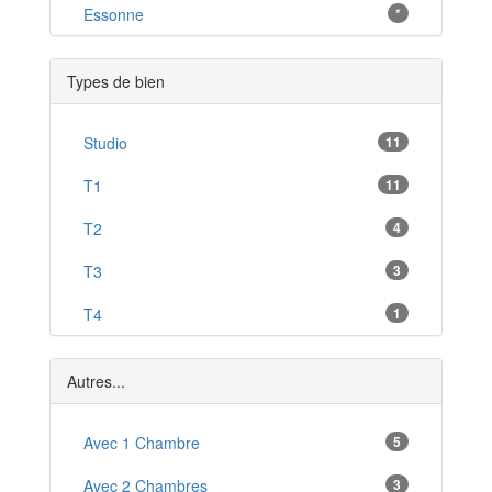
Pruniers-en-Sologne
Essonne
*
*
Lamotte-Beuvron
*
Types de bien
Contres
*
Mondoubleau
Studio
11
*
Mur-de-Sologne
T1
11
*
Gièvres
T2
4
*
Montrichard
T3
3
*
Saint-Gervais-la-Forêt
T4
1
*
Vouzon
Triplex
1
*
Autres...
Avec 1 Chambre
5
Avec 2 Chambres
3