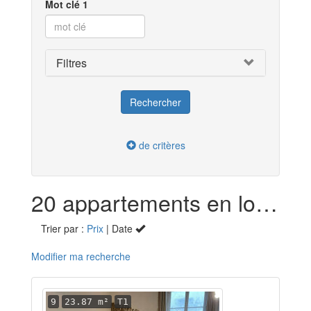
Mot clé 1
Filtres
de critères
20 appartements en location dans le Loir-et-Cher (41)
Trier par :
Prix
| Date
Modifier ma recherche
9
23.87 m²
T1