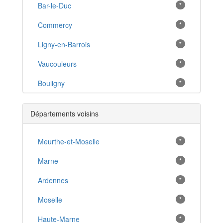
Bar-le-Duc
*
Commercy
*
Ligny-en-Barrois
*
Vaucouleurs
*
Bouligny
*
Saint-Mihiel
*
Départements voisins
Verdun
*
Bannoncourt
Meurthe-et-Moselle
*
*
Vigneulles-lès-Hattonchâtel
Marne
*
*
Chonville-Malaumont
Ardennes
*
*
Haironville
Moselle
*
*
Gondrecourt-le-Château
Haute-Marne
*
*