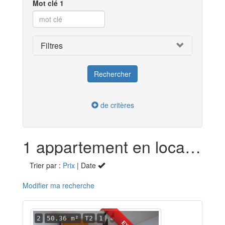
Mot clé 1
Filtres
de critères
1 appartement en location dans la Meuse (55)
Trier par :
Prix
| Date
Modifier ma recherche
2
50.36 m²
T2
1