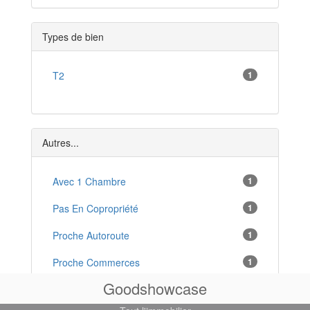
Void-Vacon
*
Types de bien
Saint-Aubin-sur-Aire
*
Sampigny
T2
1
*
Lacroix-sur-Meuse
*
Lérouville
*
Autres...
Amanty
*
Avec 1 Chambre
1
Fresnes-en-Woëvre
*
Pas En Copropriété
1
Tronville-en-Barrois
*
Proche Autoroute
1
Proche Commerces
1
Goodshowcase
Récent
1