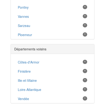
Pontivy
*
Vannes
*
Sarzeau
*
Ploemeur
*
Lanester
*
Départements voisins
Hennebont
*
Guidel
Côtes-d'Armor
*
*
Nivillac
Finistère
*
*
Guer
Ille-et-Vilaine
*
*
Pénestin
Loire-Atlantique
*
*
Ploërmel
Vendée
*
*