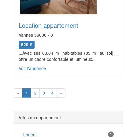
Location appartement
Vannes 56000 - 0
520 €
...Avec ses 63,64 m² habitables (83 m² au sol), il
offre un cadre confortable et lumineux...
Voir l'annonce
Previous
Next
«
1
2
3
4
»
Villes du département
Lorient
*