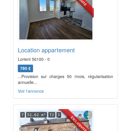
Location appartement
Lorient 56100 - 0
780 €
...Provision sur charges 50 /mois, régularisation
annuelle...
Voir l'annonce
7
51.62 m²
T2
1
EXCLUSIVITÉ