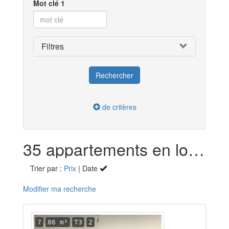
Mot clé 1
Filtres
de critères
35 appartements en location dans le Morbihan (56)
Trier par :
Prix
| Date
Modifier ma recherche
7
86 m²
T3
2