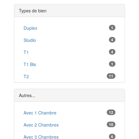
Auray
*
Types de bien
Saint-Pierre-Quiberon
*
Quiberon
Duplex
1
*
Guern
Studio
4
*
Kervignac
T1
4
*
Guémené-sur-Scorff
T1 Bis
1
*
La Roche-Bernard
T2
11
*
Larmor-Plage
T3
10
*
Autres...
T4
4
T5
Avec 1 Chambre
12
3
T6
Avec 2 Chambres
10
2
Avec 3 Chambres
6