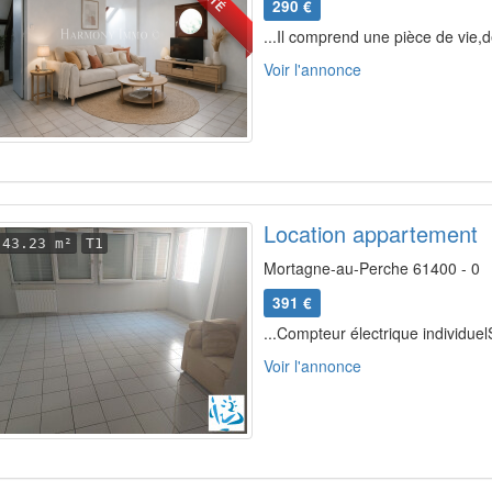
290 €
...Il comprend une pièce de vie,
Voir l'annonce
Location appartement
43.23 m²
T1
Mortagne-au-Perche 61400 - 0
391 €
...Compteur électrique individue
Voir l'annonce