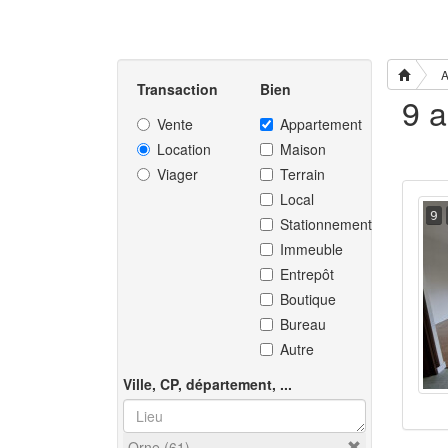
A
Transaction
Bien
Vente
Appartement
Location
Maison
Viager
Terrain
Local
9
Stationnement
Immeuble
Entrepôt
Boutique
Bureau
Autre
Ville, CP, département, ...
Orne (61)