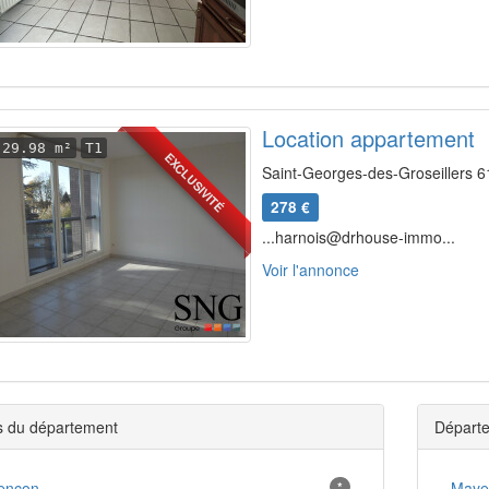
Location appartement
29.98 m²
T1
EXCLUSIVITÉ
Saint-Georges-des-Groseillers 6
278 €
...harnois@drhouse-immo...
Voir l'annonce
es du département
Départe
ençon
*
Maye