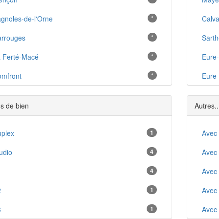
gnoles-de-l'Orne
*
Calv
rrouges
*
Sarth
 Ferté-Macé
*
Eure-
mfront
*
Eure
émalard
*
s de bien
Autres..
eton
*
gentan
plex
1
*
Avec
ers
udio
4
*
Avec
ées
1
4
*
Avec
tanges-Pont-Écrepin
2
1
*
Avec
int-Germain-du-Corbeïs
3
1
*
Avec