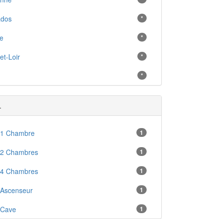
ados
*
e
*
et-Loir
*
*
.
 1 Chambre
1
 2 Chambres
1
 4 Chambres
1
 Ascenseur
1
 Cave
1