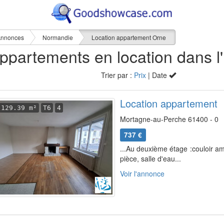
nnonces
Normandie
Location appartement Orne
9 
Trier par :
Prix
| Date
Location appartement
129.39 m²
T6
4
Mortagne-au-Perche 61400 - 0
737 €
...Au deuxième étage :couloir 
pièce, salle d'eau...
Voir l'annonce