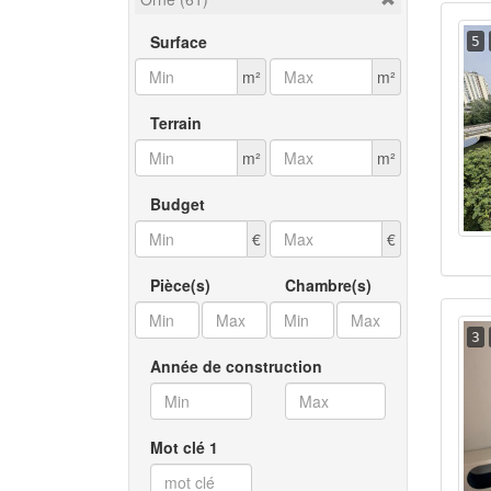
Surface
5
m²
m²
Terrain
m²
m²
Budget
€
€
Pièce(s)
Chambre(s)
3
Année de construction
Mot clé 1