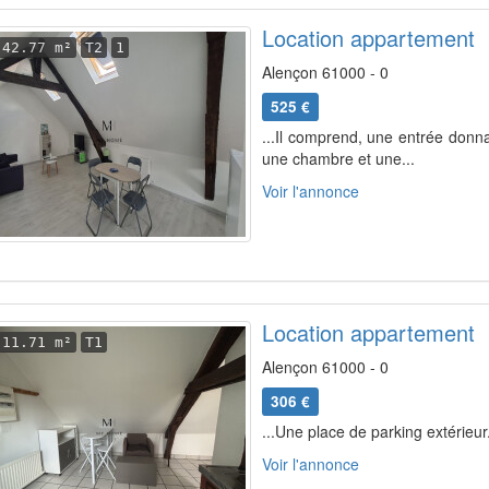
Location appartement
42.77 m²
T2
1
Alençon 61000 - 0
525 €
...Il comprend, une entrée donn
une chambre et une...
Voir l'annonce
Location appartement
11.71 m²
T1
Alençon 61000 - 0
306 €
...Une place de parking extérieur.
Voir l'annonce