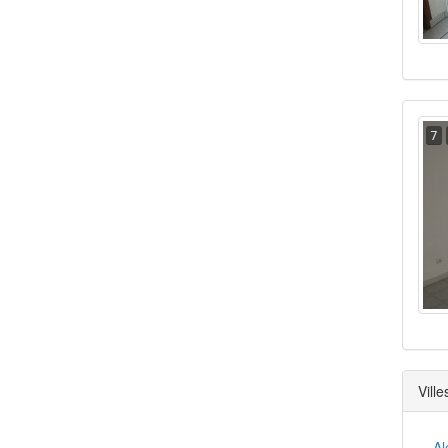
7
Vill
Al