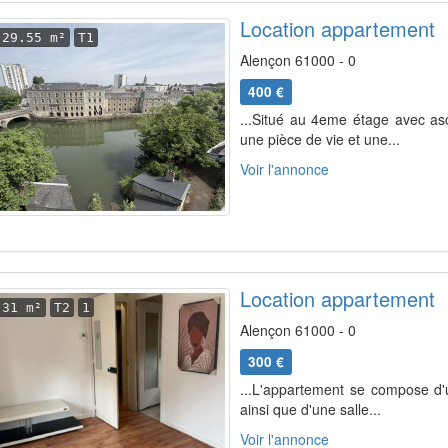
Location appartement
29.55 m²
T1
Alençon 61000 - 0
400 €
...Situé au 4eme étage avec as
une pièce de vie et une...
Voir l'annonce
Location appartement
31 m²
T2
1
Alençon 61000 - 0
300 €
...L'appartement se compose d'
ainsi que d'une salle...
Voir l'annonce