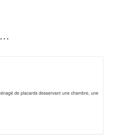
appartements en location dans l'Orne (61)
aménagé de placards desservant une chambre, une