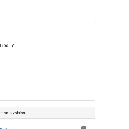
1100 - 0
ments voisins
nne
*