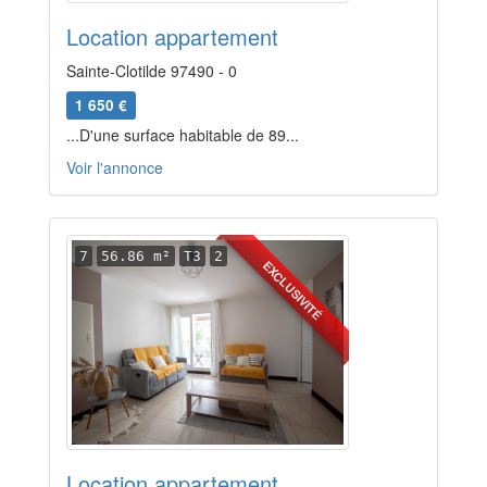
Location appartement
Sainte-Clotilde 97490 - 0
1 650 €
...D'une surface habitable de 89...
Voir l'annonce
7
56.86 m²
T3
2
EXCLUSIVITÉ
Location appartement