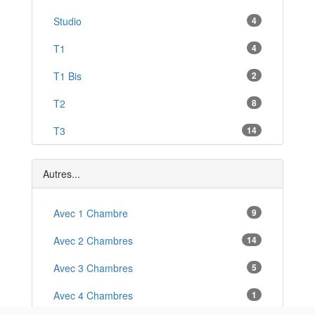
Hell-Bourg
Studio
4
*
La Saline-Les-Bains
T1
4
*
La Saline Les Hauts
T1 Bis
2
*
T2
8
T3
14
T4
6
Autres...
T5
1
Avec 1 Chambre
9
Avec 2 Chambres
14
Avec 3 Chambres
5
Avec 4 Chambres
1