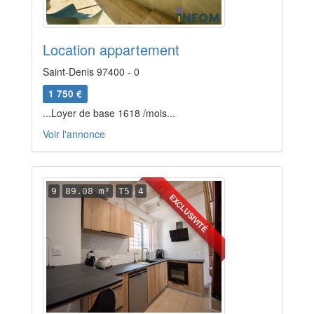
Location appartement
Saint-Denis 97400 - 0
1 750 €
...Loyer de base 1618 /mois...
Voir l'annonce
9
89.08 m²
T5
4
EXCLUSIVITÉ