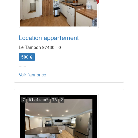
Location appartement
Le Tampon 97430 - 0
500 €
......
Voir l'annonce
7
61.44 m²
T3
2