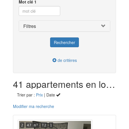
Mot clé 1
Filtres
de critères
41 appartements en location dans la Réunion (974)
Trier par :
Prix
| Date
Modifier ma recherche
2
47 m²
T2
1