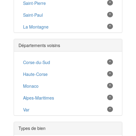
Saint-Pierre
*
Saint-Paul
*
La Montagne
*
Saint-Gilles les Bains
*
Départements voisins
Saint-André
*
La Plaine des Cafres
Corse-du-Sud
*
*
Saint-Gilles les Hauts
Haute-Corse
*
*
Bras-Panon
Monaco
*
*
Etang-Salé les Hauts
Alpes-Maritimes
*
*
Sainte-Clotilde
Var
*
*
Piton Saint-Leu
*
Types de bien
l'Étang-Salé les Bains
*