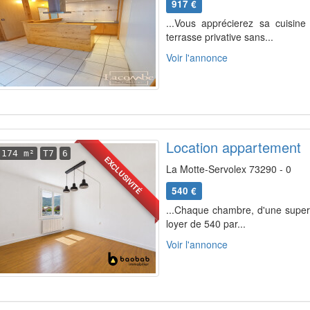
917 €
...Vous apprécierez sa cuisin
terrasse privative sans...
Voir l'annonce
Location appartement
174 m²
T7
6
EXCLUSIVITÉ
La Motte-Servolex 73290 - 0
540 €
...Chaque chambre, d'une superf
loyer de 540 par...
Voir l'annonce