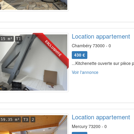
Location appartement
15 m²
T1
EXCLUSIVITÉ
Chambéry 73000 - 0
430 €
...Kitchenette ouverte sur pièce p
Voir l'annonce
Location appartement
59.35 m²
T3
2
Mercury 73200 - 0