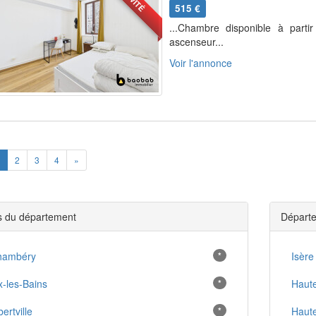
515 €
...Chambre disponible à parti
ascenseur...
Voir l'annonce
ious
Next
2
3
4
»
es du département
Départe
hambéry
*
Isère
x-les-Bains
*
Haut
bertville
*
Haute