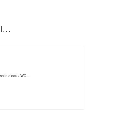
36 appartements en location dans la Savoie (73)
 salle d'eau / WC...