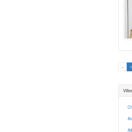
Prev
«
1
Vill
C
Ai
Al