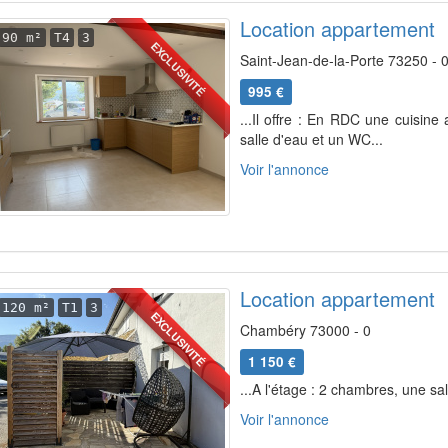
Location appartement
90 m²
T4
3
EXCLUSIVITÉ
Saint-Jean-de-la-Porte 73250 - 
995 €
...Il offre : En RDC une cuisin
salle d'eau et un WC...
Voir l'annonce
Location appartement
120 m²
T1
3
EXCLUSIVITÉ
Chambéry 73000 - 0
1 150 €
...A l'étage : 2 chambres, une sa
Voir l'annonce