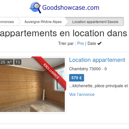
nnonces
Auvergne-Rhône-Alpes
Location appartement Savoie
Trier par :
Prix
| Date
Location appartement
25 m²
T1
EXCLUSIVITÉ
Chambéry 73000 - 0
570 €
...kitchenette, pièce principale et
Voir l'annonce