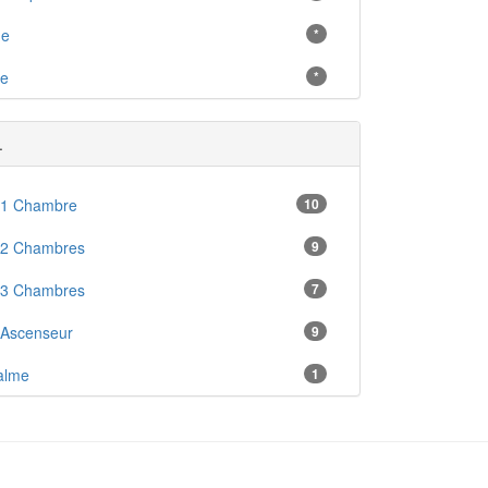
ne
*
e
*
.
 1 Chambre
10
 2 Chambres
9
 3 Chambres
7
 Ascenseur
9
alme
1
 Cave
13
ges Comprises
5