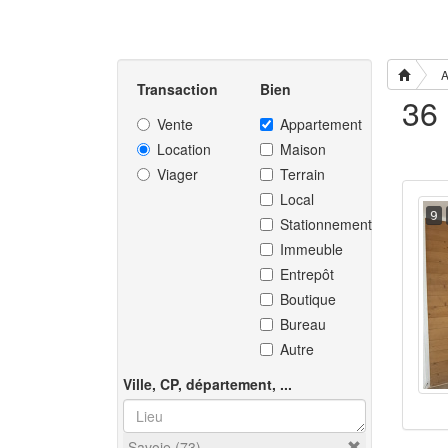
A
Transaction
Bien
Vente
Appartement
Location
Maison
Viager
Terrain
Local
9
Stationnement
Immeuble
Entrepôt
Boutique
Bureau
Autre
Ville, CP, département, ...
Savoie (73)