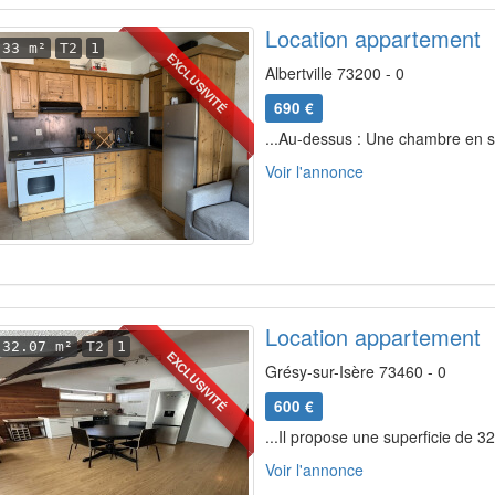
Location appartement
33 m²
T2
1
EXCLUSIVITÉ
Albertville 73200 - 0
690 €
...Au-dessus : Une chambre en s
Voir l'annonce
Location appartement
32.07 m²
T2
1
EXCLUSIVITÉ
Grésy-sur-Isère 73460 - 0
600 €
...Il propose une superficie de 32
Voir l'annonce