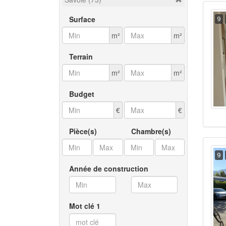
Surface
9
m²
m²
Terrain
m²
m²
Budget
€
€
Pièce(s)
Chambre(s)
9
Année de construction
Mot clé 1