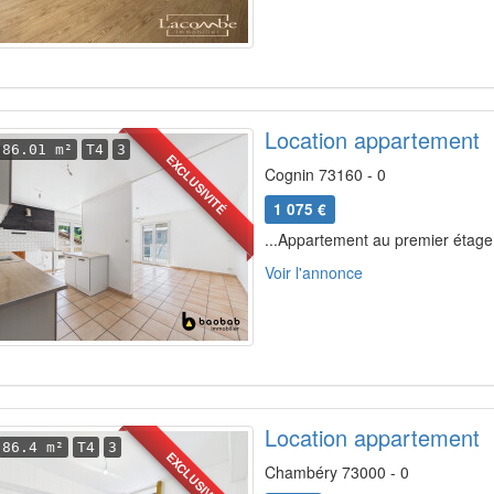
Location appartement
86.01 m²
T4
3
EXCLUSIVITÉ
Cognin 73160 - 0
1 075 €
...Appartement au premier étage 
Voir l'annonce
Location appartement
86.4 m²
T4
3
EXCLUSIVITÉ
Chambéry 73000 - 0