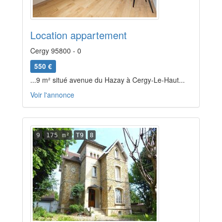
Location appartement
Cergy 95800 - 0
550 €
...9 m² situé avenue du Hazay à Cergy-Le-Haut...
Voir l'annonce
9
175 m²
T9
8