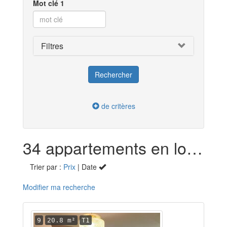
Mot clé 1
Filtres
de critères
34 appartements en location dans le Val-d'Oise (95)
Trier par :
Prix
| Date
Modifier ma recherche
9
20.8 m²
T1