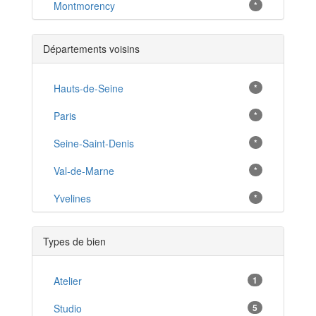
Montmorency
*
Pontoise
*
Départements voisins
Marines
*
Goussainville
Hauts-de-Seine
*
*
Cormeilles-en-Parisis
Paris
*
*
Franconville
Seine-Saint-Denis
*
*
Eaubonne
Val-de-Marne
*
*
Enghien-les-Bains
Yvelines
*
*
Sannois
*
Types de bien
Domont
*
Magny-en-Vexin
Atelier
1
*
Éragny
Studio
5
*