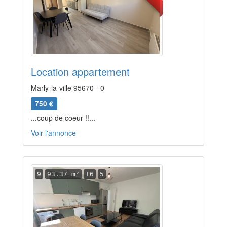
Location appartement
Marly-la-ville 95670 - 0
750 €
...coup de coeur !!...
Voir l'annonce
9
93.37 m²
T6
5