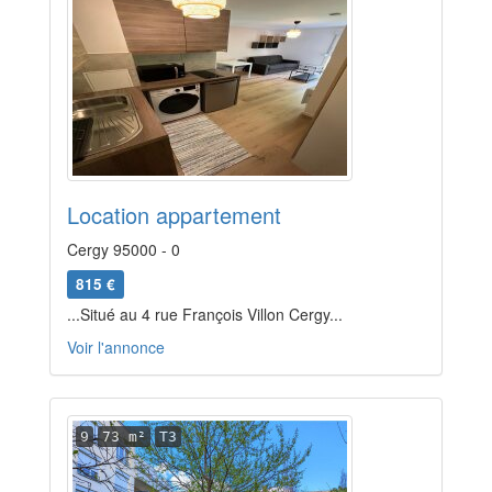
Location appartement
Cergy 95000 - 0
815 €
...Situé au 4 rue François Villon Cergy...
Voir l'annonce
9
73 m²
T3